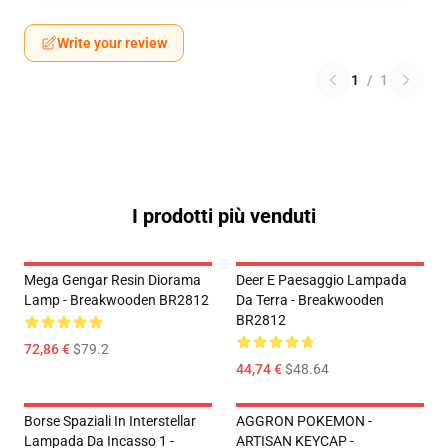
Write your review
1
/
1
I prodotti più venduti
Mega Gengar Resin Diorama
Deer E Paesaggio Lampada
Lamp - Breakwooden BR2812
Da Terra - Breakwooden
BR2812
72,86 €
$79.2
44,74 €
$48.64
Borse Spaziali In Interstellar
AGGRON POKEMON -
Lampada Da Incasso 1 -
ARTISAN KEYCAP -