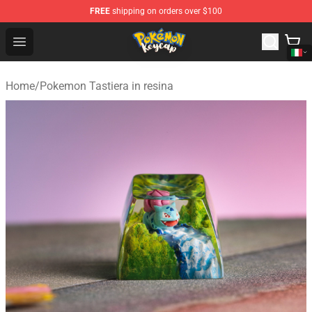
FREE
shipping on orders over $100
Pokemon Keycap Shop - The Best Store of Pokemon Ke
Open menu
Home
/
Pokemon Tastiera in resina