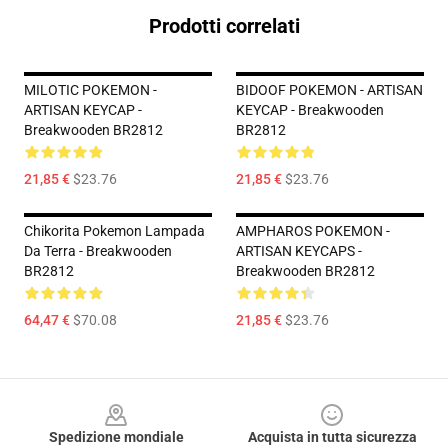
Prodotti correlati
MILOTIC POKEMON -
BIDOOF POKEMON - ARTISAN
ARTISAN KEYCAP -
KEYCAP - Breakwooden
Breakwooden BR2812
BR2812
21,85 €
$23.76
21,85 €
$23.76
Chikorita Pokemon Lampada
AMPHAROS POKEMON -
Da Terra - Breakwooden
ARTISAN KEYCAPS -
BR2812
Breakwooden BR2812
64,47 €
$70.08
21,85 €
$23.76
Footer
Spedizione mondiale
Acquista in tutta sicurezza