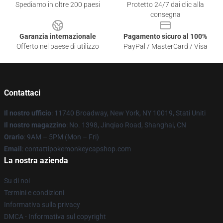
Spediamo in oltre 200 paesi
Protetto 24/7 dai clic alla
consegna
Garanzia internazionale
Pagamento sicuro al 100%
Offerto nel paese di utilizzo
PayPal / MasterCard / Visa
Contattaci
Il nostro ufficio
: 11740 Broadway, New York, NY 10019, Stati Uniti
Il nostro magazzino
: No. 1398, Jinqiao Road, Shanghai, CN
Orario
: 9AM – 5PM (Mon – Fri)
Email
: contattipokemonkeycapshop.com
La nostra azienda
Su di noi
Termini e condizioni
Informativa sulla privacy
DMCA - Informativa sul copyright