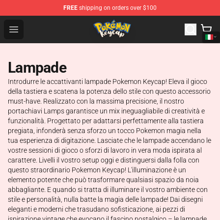
FREE
shipping on orders over $100
Pokemon Keycap Shop - The Best Store of Pokemon Ke
Open menu
Lampade
Introdurre le accattivanti lampade Pokemon Keycap! Eleva il gioco
della tastiera e scatena la potenza dello stile con questo accessorio
must-have. Realizzato con la massima precisione, il nostro
portachiavi Lamps garantisce un mix ineguagliabile di creatività e
funzionalità. Progettato per adattarsi perfettamente alla tastiera
pregiata, infonderà senza sforzo un tocco Pokemon magia nella
tua esperienza di digitazione. Lasciate che le lampade accendano le
vostre sessioni di gioco o sforzi di lavoro in vera moda ispirata al
carattere. Livelli il vostro setup oggi e distinguersi dalla folla con
questo straordinario Pokemon Keycap! L'illuminazione è un
elemento potente che può trasformare qualsiasi spazio da noia
abbagliante. E quando si tratta di illuminare il vostro ambiente con
stile e personalità, nulla batte la magia delle lampade! Dai disegni
eleganti e moderni che trasudano sofisticazione, ai pezzi di
ispirazione vintage che evocano il fascino nostalgico – le lampade