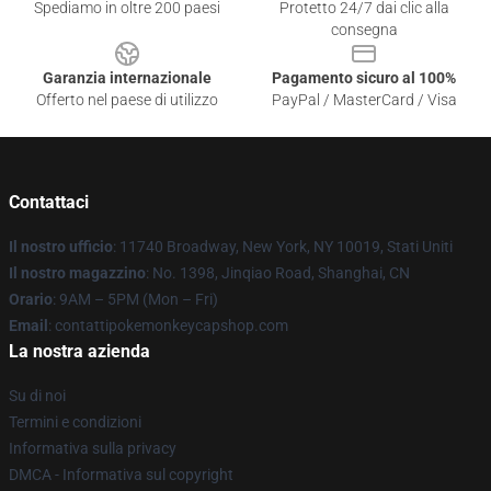
Spediamo in oltre 200 paesi
Protetto 24/7 dai clic alla
consegna
Garanzia internazionale
Pagamento sicuro al 100%
Offerto nel paese di utilizzo
PayPal / MasterCard / Visa
Contattaci
Il nostro ufficio
: 11740 Broadway, New York, NY 10019, Stati Uniti
Il nostro magazzino
: No. 1398, Jinqiao Road, Shanghai, CN
Orario
: 9AM – 5PM (Mon – Fri)
Email
: contattipokemonkeycapshop.com
La nostra azienda
Su di noi
Termini e condizioni
Informativa sulla privacy
DMCA - Informativa sul copyright