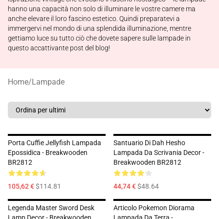
hanno una capacità non solo di illuminare le vostre camere ma
anche elevare il loro fascino estetico. Quindi preparatevi a
immergervi nel mondo di una splendida illuminazione, mentre
gettiamo luce su tutto ciò che dovete sapere sulle lampade in
questo accattivante post del blog!
Home
/
Lampade
Porta Cuffie Jellyfish Lampada
Santuario Di Dah Hesho
Epossidica - Breakwooden
Lampada Da Scrivania Decor -
BR2812
Breakwooden BR2812
105,62 €
$114.81
44,74 €
$48.64
Legenda Master Sword Desk
Articolo Pokemon Diorama
Lamp Decor - Breakwooden
Lampada Da Terra -