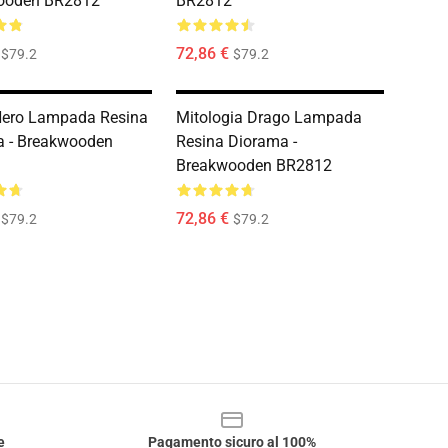
ooden BR2812
BR2812
72,86 €
$79.2
$79.2
Nero Lampada Resina
Mitologia Drago Lampada
a - Breakwooden
Resina Diorama -
Breakwooden BR2812
72,86 €
$79.2
$79.2
e
Pagamento sicuro al 100%