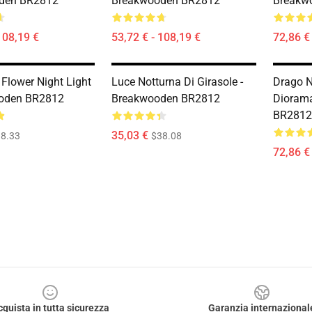
den BR2812
Breakwooden BR2812
Breakw
108,19 €
53,72 € - 108,19 €
72,86 €
 Flower Night Light
Luce Notturna Di Girasole -
Drago 
ooden BR2812
Breakwooden BR2812
Dioram
BR2812
35,03 €
8.33
$38.08
72,86 €
cquista in tutta sicurezza
Garanzia internazional