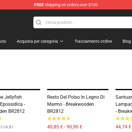
FREE
shipping on orders over $100
Keycaps
zio
Acquista per categoria
Tracciamento ordine
Blog
ie Jellyfish
Resto Del Polso In Legno Di
Santuar
possidica -
Marmo - Breakwooden
Lampada
den BR2812
BR2812
- Brea
40,85 € - 90,90 €
44,74 €
$114.81