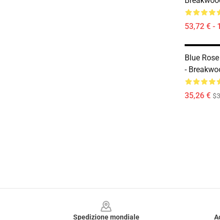
Breakwoo
53,72 € - 
Blue Rose
- Breakw
35,26 €
$3
Footer
Spedizione mondiale
A