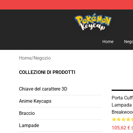
Pokemon Keycap Shop - The Best Store of Pokemon 
Home
Nego
Home
/
Negozio
COLLEZIONI DI PRODOTTI
Chiave del carattere 3D
Porta Cuff
Anime Keycaps
Lampada E
Breakwoo
Braccio
Lampade
105,62 €