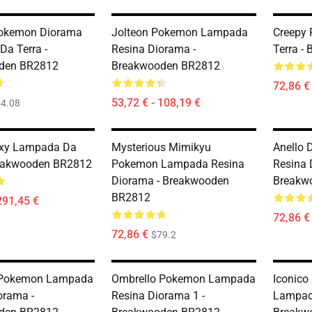
Pokemon Diorama
Jolteon Pokemon Lampada
Creepy
a Terra -
Resina Diorama -
Terra -
den BR2812
Breakwooden BR2812
72,86 €
53,72 € - 108,19 €
4.08
oxy Lampada Da
Mysterious Mimikyu
Anello 
reakwooden BR2812
Pokemon Lampada Resina
Resina 
Diorama - Breakwooden
Breakw
BR2812
291,45 €
72,86 €
72,86 €
$79.2
 Pokemon Lampada
Ombrello Pokemon Lampada
Iconic
orama -
Resina Diorama 1 -
Lampad