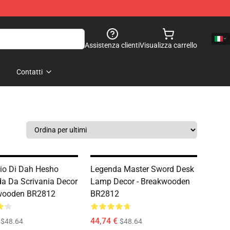
Assistenza clienti
Visualizza carrello
Contatti
io Di Dah Hesho
Legenda Master Sword Desk
 Da Scrivania Decor
Lamp Decor - Breakwooden
kwooden BR2812
BR2812
44,74 €
$48.64
$48.64