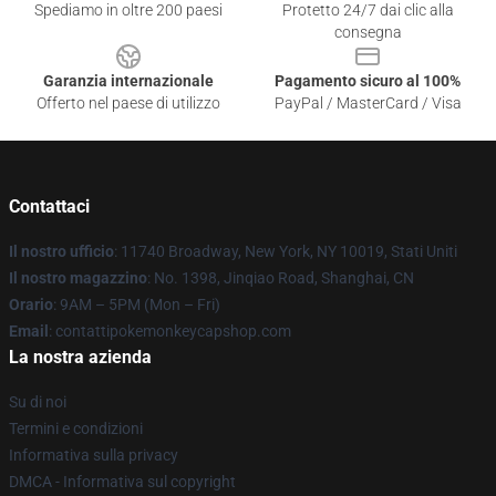
Spediamo in oltre 200 paesi
Protetto 24/7 dai clic alla
consegna
Garanzia internazionale
Pagamento sicuro al 100%
Offerto nel paese di utilizzo
PayPal / MasterCard / Visa
Contattaci
Il nostro ufficio
: 11740 Broadway, New York, NY 10019, Stati Uniti
Il nostro magazzino
: No. 1398, Jinqiao Road, Shanghai, CN
Orario
: 9AM – 5PM (Mon – Fri)
Email
: contattipokemonkeycapshop.com
La nostra azienda
Su di noi
Termini e condizioni
Informativa sulla privacy
DMCA - Informativa sul copyright