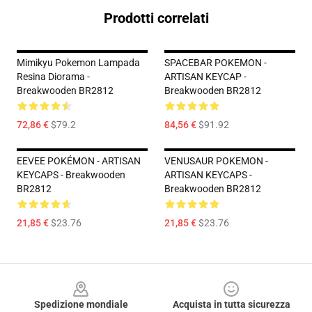
Prodotti correlati
Mimikyu Pokemon Lampada
SPACEBAR POKEMON -
Resina Diorama -
ARTISAN KEYCAP -
Breakwooden BR2812
Breakwooden BR2812
72,86 €
$79.2
84,56 €
$91.92
EEVEE POKÉMON - ARTISAN
VENUSAUR POKEMON -
KEYCAPS - Breakwooden
ARTISAN KEYCAPS -
BR2812
Breakwooden BR2812
21,85 €
$23.76
21,85 €
$23.76
Footer
Spedizione mondiale
Acquista in tutta sicurezza