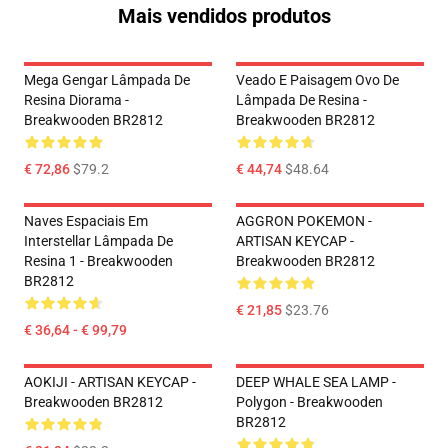
Mais vendidos produtos
Mega Gengar Lâmpada De
Veado E Paisagem Ovo De
Resina Diorama -
Lâmpada De Resina -
Breakwooden BR2812
Breakwooden BR2812
€ 72,86
$79.2
€ 44,74
$48.64
Naves Espaciais Em
AGGRON POKEMON -
Interstellar Lâmpada De
ARTISAN KEYCAP -
Resina 1 - Breakwooden
Breakwooden BR2812
BR2812
€ 21,85
$23.76
€ 36,64 - € 99,79
AOKIJI - ARTISAN KEYCAP -
DEEP WHALE SEA LAMP -
Breakwooden BR2812
Polygon - Breakwooden
BR2812