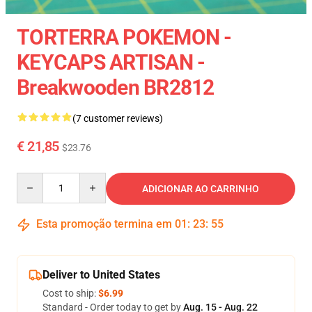
TORTERRA POKEMON -
KEYCAPS ARTISAN -
Breakwooden BR2812
(7 customer reviews)
€ 21,85
$23.76
Quantity
ADICIONAR AO CARRINHO
Esta promoção termina em
01
:
23
:
54
Deliver to United States
Cost to ship:
$6.99
Standard - Order today to get by
Aug. 15 - Aug. 22