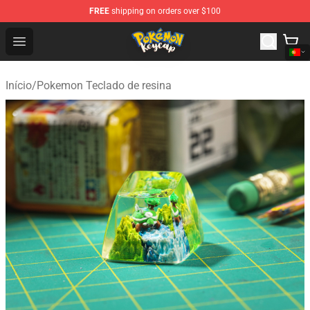
FREE
shipping on orders over $100
Pokemon Keycap Shop - The Best Store of Pokemon Ke
Open menu
Início
/
Pokemon Teclado de resina