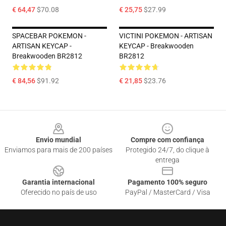
€ 64,47
$70.08
€ 25,75
$27.99
SPACEBAR POKEMON -
VICTINI POKEMON - ARTISAN
ARTISAN KEYCAP -
KEYCAP - Breakwooden
Breakwooden BR2812
BR2812
€ 84,56
$91.92
€ 21,85
$23.76
Footer
Envio mundial
Compre com confiança
Enviamos para mais de 200 países
Protegido 24/7, do clique à
entrega
Garantia internacional
Pagamento 100% seguro
Oferecido no país de uso
PayPal / MasterCard / Visa