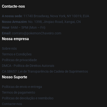
Contacte-nos
A nossa sede
: 11740 Broadway, Nova York, NY 10019, EUA
Nosso Armazém
: No. 1398, Jinqiao Road, Xangai, CN
Hour
: 9AM – 5PM (Mon – Fri)
Email
: contato@pokemonChaveiro.com
Nossa empresa
Sobre nós
Termos e Condições
Políticas de privacidade
DMCA - Política de Direitos Autorais
CA SB657: Lei de Transparência de Cadeia de Suprimentos
Nosso Suporte
Políticas de envio e entrega
Termos de pagamento
Políticas de devolução e reembolso
Contacte-nos