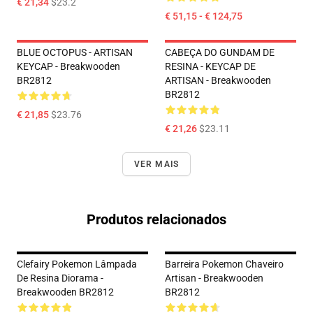
€ 21,34
$23.2
€ 51,15 - € 124,75
BLUE OCTOPUS - ARTISAN
CABEÇA DO GUNDAM DE
KEYCAP - Breakwooden
RESINA - KEYCAP DE
BR2812
ARTISAN - Breakwooden
BR2812
€ 21,85
$23.76
€ 21,26
$23.11
VER MAIS
Produtos relacionados
Clefairy Pokemon Lâmpada
Barreira Pokemon Chaveiro
De Resina Diorama -
Artisan - Breakwooden
Breakwooden BR2812
BR2812