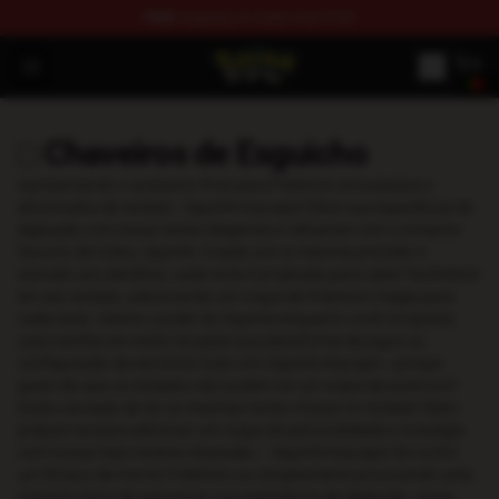
FREE
shipping on orders over $100
Pokemon Keycap Shop - The Best Store of Pokemon Ke
Open menu
□ Chaveiros de Esguicho
Apresentando o acessório final para Pokemon entusiastas e
aficionados de teclado - Squirtle Keycaps! Eleve sua experiência de
digitação com essas teclas elegantes e vibrantes com o iniciante
favorito de todos, Squirtle. Criada com a máxima precisão e
atenção aos detalhes, cada tecla é projetada para caber facilmente
em seu teclado, adicionando um toque de Pokemon magia para
cada tecla. Liberte o poder do Squirtle enquanto você conquista
suas tarefas em estilo! Atualize sua plataforma de jogos ou
configuração de escritório hoje com Squirtle Keycaps - porque
quem diz que os teclados não podem ter um toque de aventura?
Estás cansado de ter as mesmas teclas chatas no teclado? Bem,
prepare-se para adicionar um toque de personalidade e nostalgia
com nossa mais recente obsessão – Squirtle Keycaps! Se você é
um fã duro de morrer Pokémon ou simplesmente procurando uma
maneira única de apimentar sua experiência de digitação, esses