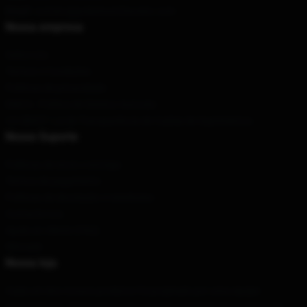
Email
: contato@pokemonChaveiro.com
Nossa empresa
Sobre nós
Termos e Condições
Políticas de privacidade
DMCA - Política de Direitos Autorais
CA SB657: Lei de Transparência de Cadeia de Suprimentos
Nosso Suporte
Políticas de envio e entrega
Termos de pagamento
Políticas de devolução e reembolso
Contacte-nos
Ajuda ao cliente (FAQ)
Whosale
Nossa loja
Cada um dos nossos produtos foi projetado por uma equipe