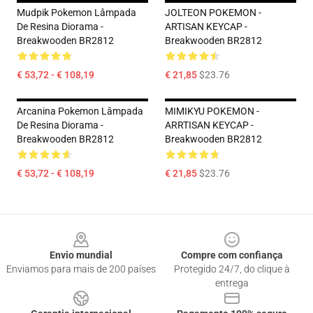
Mudpik Pokemon Lâmpada
JOLTEON POKEMON -
De Resina Diorama -
ARTISAN KEYCAP -
Breakwooden BR2812
Breakwooden BR2812
€ 53,72 - € 108,19
€ 21,85
$23.76
Arcanina Pokemon Lâmpada
MIMIKYU POKEMON -
De Resina Diorama -
ARRTISAN KEYCAP -
Breakwooden BR2812
Breakwooden BR2812
€ 53,72 - € 108,19
€ 21,85
$23.76
Footer
Envio mundial
Compre com confiança
Enviamos para mais de 200 países
Protegido 24/7, do clique à
entrega