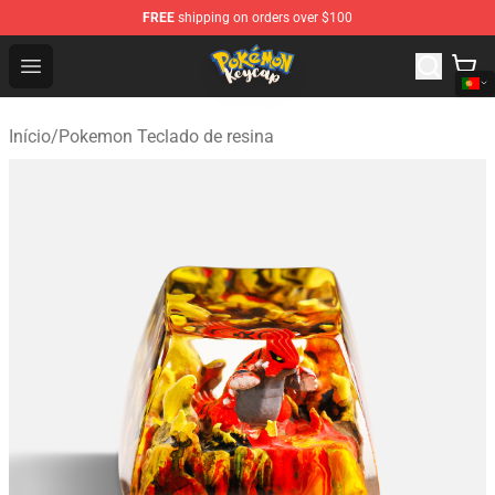
FREE
shipping on orders over $100
Pokemon Keycap Shop - The Best Store of Pokemon Ke
Open menu
Início
/
Pokemon Teclado de resina