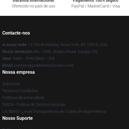
Garantia internacional
Pagamento 100% seguro
Oferecido no país de uso
PayPal / MasterCard / Visa
Contacte-nos
A nossa sede
: 11740 Broadway, Nova York, NY 10019, EUA
Nosso Armazém
: No. 1398, Jinqiao Road, Xangai, CN
Hour
: 9AM – 5PM (Mon – Fri)
Email
: contato@pokemonChaveiro.com
Nossa empresa
Sobre nós
Termos e Condições
Políticas de privacidade
DMCA - Política de Direitos Autorais
CA SB657: Lei de Transparência de Cadeia de Suprimentos
Nosso Suporte