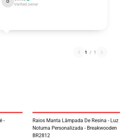
O
Verified owner
1
/
1
é -
Raios Manta Lâmpada De Resina - Luz
Noturna Personalizada - Breakwooden
BR2812