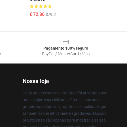
€ 72,86
$79.2
Pagamento 100% seguro
o
PayPal / MasterCard / Visa
Nossa loja
Cada um dos nossos produtos foi projetado por
uma equipe especializada. Oferecemos uma
grande variedade de produtos de qualidade que
também são esteticamente agradáveis. Nossos
projetos não são apenas para mostrar, eles são