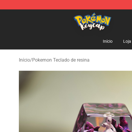
Pokemon Keycap Shop - The Best Store of Pokemon 
Início
Loja
Início
/
Pokemon Teclado de resina