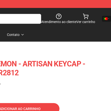
Atendimento ao cliente
Ver carrinho
Contato
ON - ARTISAN KEYCAP -
R2812
)
ADICIONAR AO CARRINHO