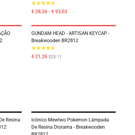
€ 28,26 - € 93,03
AÇÃO
GUNDAM HEAD - ARTISAN KEYCAP -
2
Breakwooden BR2812
€ 21,26
$23.11
De Resina
Icônico Mewtwo Pokemon Lâmpada
812
De Resina Diorama - Breakwooden
BR2812