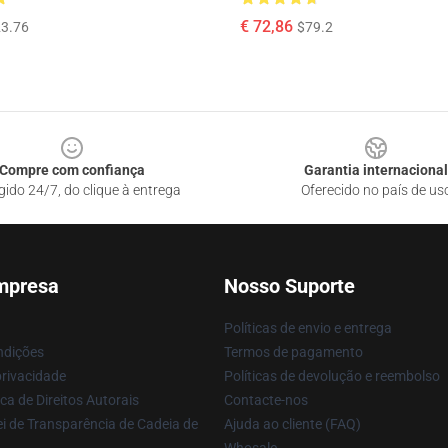
€ 72,86
3.76
$79.2
Compre com confiança
Garantia internacional
gido 24/7, do clique à entrega
Oferecido no país de us
mpresa
Nosso Suporte
Políticas de envio e entrega
ndições
Termos de pagamento
privacidade
Políticas de devolução e reembolso
ca de Direitos Autorais
Contacte-nos
i de Transparência de Cadeia de
Ajuda ao cliente (FAQ)