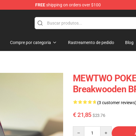
FREE
shipping on orders over $100
Keycaps
Compre por categoria
Rastreamento de pedido
Blog
MEWTWO POKEM
Breakwooden B
(3 customer reviews
€ 21,85
$23.76
Quantity