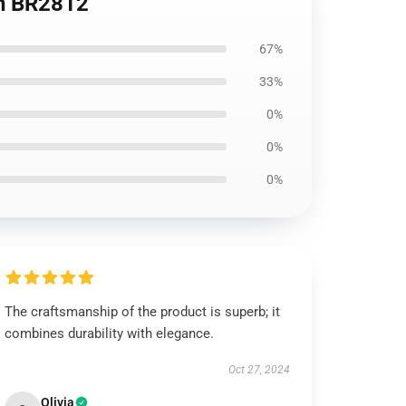
n BR2812
67%
33%
0%
0%
0%
The craftsmanship of the product is superb; it
combines durability with elegance.
Oct 27, 2024
Olivia