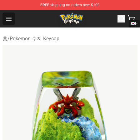
FREE
shipping on orders over $100
Pokemon Keycap Shop - The Best Store of Pokemon Ke
Open menu
홈
/
Pokemon 수지 Keycap