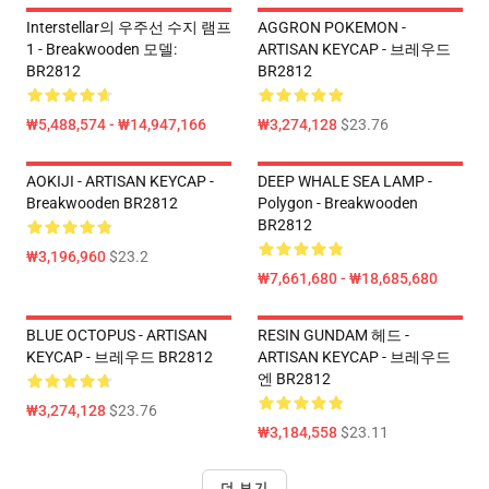
Interstellar의 우주선 수지 램프
AGGRON POKEMON -
1 - Breakwooden 모델:
ARTISAN KEYCAP - 브레우드
BR2812
BR2812
₩5,488,574 - ₩14,947,166
₩3,274,128
$23.76
AOKIJI - ARTISAN KEYCAP -
DEEP WHALE SEA LAMP -
Breakwooden BR2812
Polygon - Breakwooden
BR2812
₩3,196,960
$23.2
₩7,661,680 - ₩18,685,680
BLUE OCTOPUS - ARTISAN
RESIN GUNDAM 헤드 -
KEYCAP - 브레우드 BR2812
ARTISAN KEYCAP - 브레우드
엔 BR2812
₩3,274,128
$23.76
₩3,184,558
$23.11
더 보기