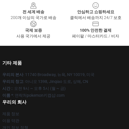
전 세계 배송
안심하고 쇼핑하세요
200개 이상의 국가로 배송
클릭에서 배송까지 24/7 보호
국제 보증
100% 안전한 결제
사용 국가에서 제공
페이팔 / 마스터카드 / 비자
기타 제품
우리의 본사
: 11740 Broadway, 뉴욕, NY 10019, 미국
우리의 창고
: 아니오 1398, Jinqiao 도로, 상해, CN
시간 :
: 오전 9시 ~ 오후 5시 (월 ~ 금)
이름 *
: 연락처pokemon키캡샵.com
우리의 회사
제품 정보
이용 약관
개인 정보 정책