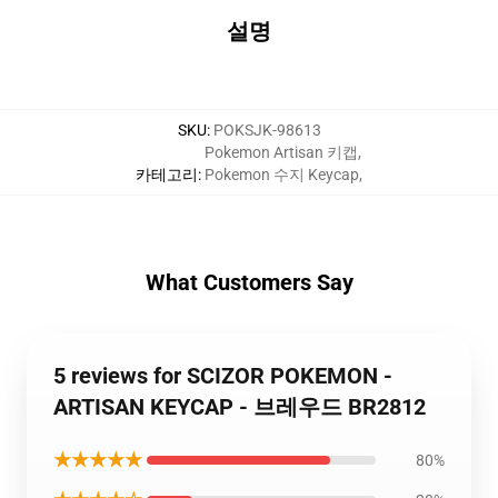
설명
SKU
:
POKSJK-98613
Pokemon Artisan 키캡
,
카테고리
:
Pokemon 수지 Keycap
,
What Customers Say
5 reviews for SCIZOR POKEMON -
ARTISAN KEYCAP - 브레우드 BR2812
★★★★★
80%