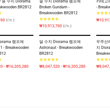
y 용 수지 Diorama
숲 수지 Diorama 램프에
카테고리 
akwooden BR2812
Broken Gundam -
- Brea
Breakwooden BR2812
760
₩10,91
$79.2
₩10,913,760
$79.2
iorama 램프에
달 수지 Diorama 램프에
우주선에 
 1 - Breakwooden
Astronaut - Breakwooden
지 Dior
812
BR2812
Breakw
0 - ₩16,205,280
₩8,047,520 - ₩16,205,280
₩8,047,