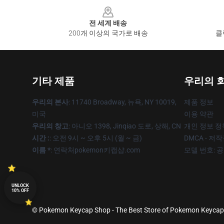
Footer
전 세계 배송
200개 이상의 국가로 배송
클
기타 제품
우리의 
우리의 본사
: 11740 Broadway, 뉴욕, NY 10019,
제품 정보
미국
이용 약관
우리의 창고
: 아니오 1398, Jinqiao 도로, 상해, CN
개인 정보 정
시간 :
: 오전 9시 ~ 오후 5시 (월 ~ 금)
DMCA - 저
이름 *
: 연락처pokemon키캡샵.com
모델 번호: 
UNLOCK
10% OFF
© Pokemon Keycap Shop - The Best Store of Pokemon Keycaps 