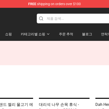
FREE
shipping on orders over $100
Keycaps
쇼핑
카테고리별 쇼핑
주문 추적
블로그
연락
탠드 젤리 물고기 에
대리석 나무 손목 휴식 -
Dah H