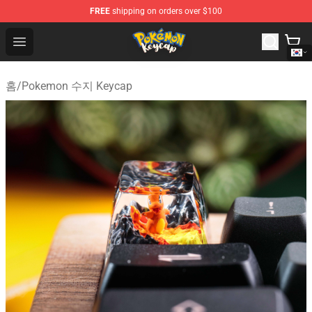
FREE
shipping on orders over $100
Pokemon Keycap Shop - The Best Store of Pokemon Ke
Open menu
홈
/
Pokemon 수지 Keycap