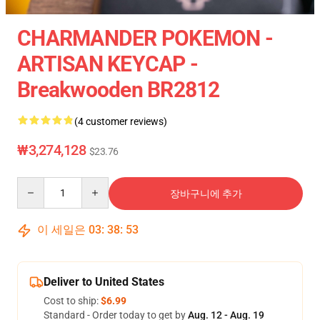
CHARMANDER POKEMON -
ARTISAN KEYCAP -
Breakwooden BR2812
(4 customer reviews)
₩3,274,128
$23.76
Quantity
장바구니에 추가
이 세일은
03
:
38
:
53
Deliver to United States
Cost to ship:
$6.99
Standard - Order today to get by
Aug. 12 - Aug. 19