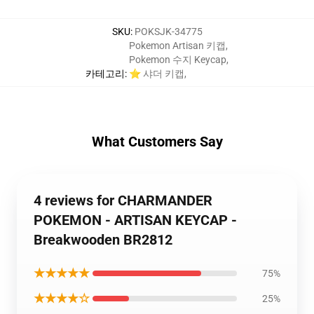
SKU
:
POKSJK-34775
Pokemon Artisan 키캡
,
Pokemon 수지 Keycap
,
카테고리
:
⭐ 샤더 키캡
,
What Customers Say
4 reviews for CHARMANDER
POKEMON - ARTISAN KEYCAP -
Breakwooden BR2812
★★★★★
75%
★★★★☆
25%