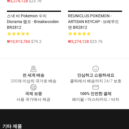
₩3,274,128
$23.76
스낵 바 Pokemon 수지
REUNICLUS POKEMON -
Diorama 램프 - Breakwooden
ARTISAN KEYCAP - 브레우드
BR2812
엔 BR2812
₩10,913,760
$79.2
₩3,274,128
$23.76
Footer
전 세계 배송
안심하고 쇼핑하세요
200개 이상의 국가로 배송
클릭에서 배송까지 24/7 보호
국제 보증
100% 안전한 결제
사용 국가에서 제공
페이팔 / 마스터카드 / 비자
기타 제품