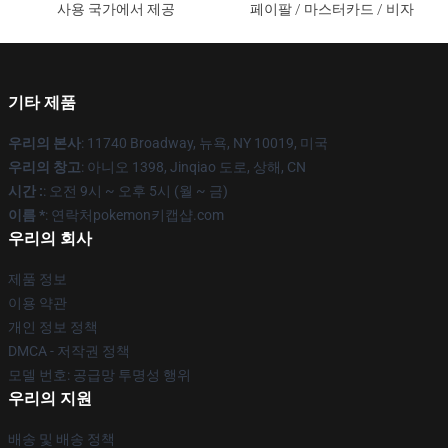
사용 국가에서 제공
페이팔 / 마스터카드 / 비자
기타 제품
우리의 본사
: 11740 Broadway, 뉴욕, NY 10019, 미국
우리의 창고
: 아니오 1398, Jinqiao 도로, 상해, CN
시간 :
: 오전 9시 ~ 오후 5시 (월 ~ 금)
이름 *
: 연락처pokemon키캡샵.com
우리의 회사
제품 정보
이용 약관
개인 정보 정책
DMCA - 저작권 정책
모델 번호: 공급망 투명성 행위
우리의 지원
배송 및 배송 정책