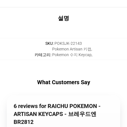
설명
SKU
:
POKSJK-22143
Pokemon Artisan 키캡
,
카테고리
:
Pokemon 수지 Keycap
,
What Customers Say
6 reviews for RAICHU POKEMON -
ARTISAN KEYCAPS - 브레우드엔
BR2812