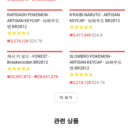
RAPIDASH POKEMON -
KYUUBI NARUTO - ARTISAN
ARTISAN KEYCAP - 브레우드
KEYCAP - 브레우드 BR2812
엔 BR2812
₩3,417,440
$24.8
₩3,274,128
$23.76
캐서 키 보드 - FOREST -
SLOWBRO POKEMON -
Breakwooden BR2812
ARTISAN KEYCAP - 브레우드
엔 BR2812
₩22,907,872 - ₩28,651,376
₩3,274,128
$23.76
더 보기
관련 상품