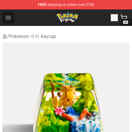
FREE
shipping on orders over $100
Pokemon Keycap Shop - The Best Store of Pokemon Ke
Open menu
홈
/
Pokemon 수지 Keycap