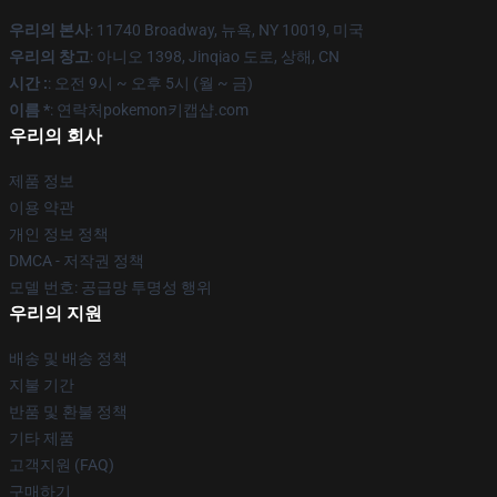
우리의 본사
: 11740 Broadway, 뉴욕, NY 10019, 미국
우리의 창고
: 아니오 1398, Jinqiao 도로, 상해, CN
시간 :
: 오전 9시 ~ 오후 5시 (월 ~ 금)
이름 *
: 연락처pokemon키캡샵.com
우리의 회사
제품 정보
이용 약관
개인 정보 정책
DMCA - 저작권 정책
모델 번호: 공급망 투명성 행위
우리의 지원
배송 및 배송 정책
지불 기간
반품 및 환불 정책
기타 제품
고객지원 (FAQ)
구매하기