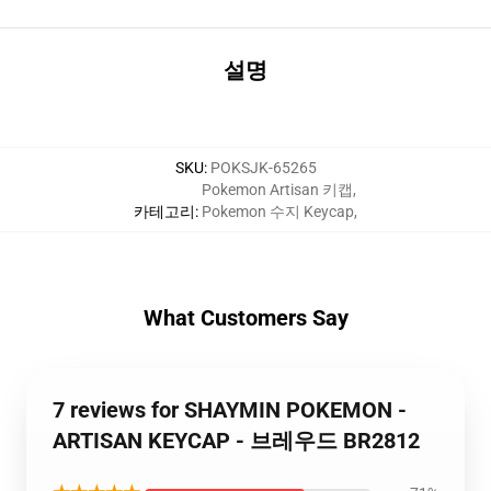
설명
SKU
:
POKSJK-65265
Pokemon Artisan 키캡
,
카테고리
:
Pokemon 수지 Keycap
,
What Customers Say
7 reviews for SHAYMIN POKEMON -
ARTISAN KEYCAP - 브레우드 BR2812