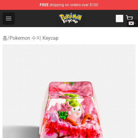
FREE
shipping on orders over $100
Pokemon Keycap Shop - The Best Store of Pokemon Ke
Open menu
홈
/
Pokemon 수지 Keycap