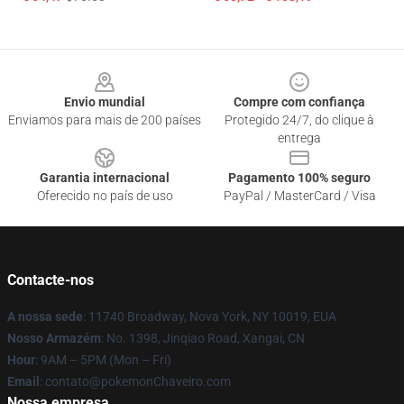
Footer
Envio mundial
Compre com confiança
Enviamos para mais de 200 países
Protegido 24/7, do clique à
entrega
Garantia internacional
Pagamento 100% seguro
Oferecido no país de uso
PayPal / MasterCard / Visa
Contacte-nos
A nossa sede
: 11740 Broadway, Nova York, NY 10019, EUA
Nosso Armazém
: No. 1398, Jinqiao Road, Xangai, CN
Hour
: 9AM – 5PM (Mon – Fri)
Email
: contato@pokemonChaveiro.com
Nossa empresa