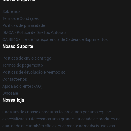
Sobre nós
Termos e Condições
Políticas de privacidade
DMCA - Política de Direitos Autorais
CA SB657: Lei de Transparência de Cadeia de Suprimentos
Nosso Suporte
Políticas de envio e entrega
Termos de pagamento
Políticas de devolução e reembolso
Contacte-nos
Ajuda ao cliente (FAQ)
Whosale
Nossa loja
Cada um dos nossos produtos foi projetado por uma equipe
especializada. Oferecemos uma grande variedade de produtos de
qualidade que também são esteticamente agradáveis. Nossos