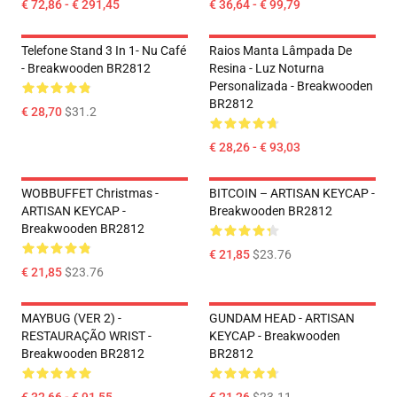
€ 72,86 - € 291,45
€ 36,64 - € 99,79
Telefone Stand 3 In 1- Nu Café
Raios Manta Lâmpada De
- Breakwooden BR2812
Resina - Luz Noturna
Personalizada - Breakwooden
BR2812
€ 28,70
$31.2
€ 28,26 - € 93,03
WOBBUFFET Christmas -
BITCOIN – ARTISAN KEYCAP -
ARTISAN KEYCAP -
Breakwooden BR2812
Breakwooden BR2812
€ 21,85
$23.76
€ 21,85
$23.76
MAYBUG (VER 2) -
GUNDAM HEAD - ARTISAN
RESTAURAÇÃO WRIST -
KEYCAP - Breakwooden
Breakwooden BR2812
BR2812