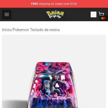
FREE
shipping on orders over $100
Pokemon Keycap Shop - The Best Store of Pokemon Ke
Open menu
Início
/
Pokemon Teclado de resina