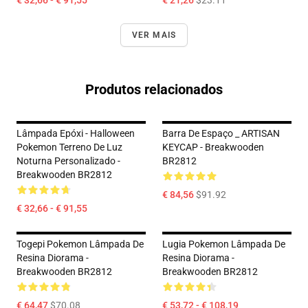
€ 32,66 - € 91,55
€ 21,26
$23.11
VER MAIS
Produtos relacionados
Lâmpada Epóxi - Halloween
Barra De Espaço _ ARTISAN
Pokemon Terreno De Luz
KEYCAP - Breakwooden
Noturna Personalizado -
BR2812
Breakwooden BR2812
€ 84,56
$91.92
€ 32,66 - € 91,55
Togepi Pokemon Lâmpada De
Lugia Pokemon Lâmpada De
Resina Diorama -
Resina Diorama -
Breakwooden BR2812
Breakwooden BR2812
€ 64,47
$70.08
€ 53,72 - € 108,19