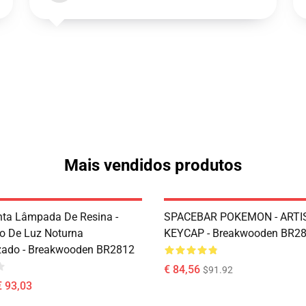
Mais vendidos produtos
ta Lâmpada De Resina -
SPACEBAR POKEMON - ARTI
o De Luz Noturna
KEYCAP - Breakwooden BR2
zado - Breakwooden BR2812
€ 84,56
$91.92
€ 93,03