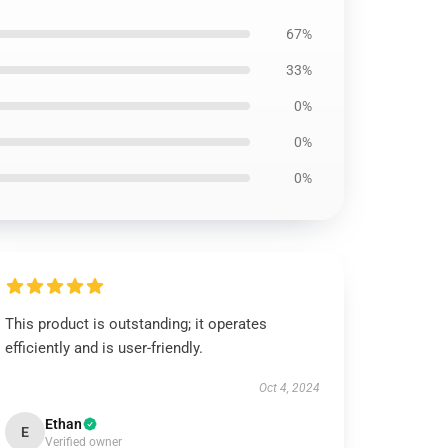
67%
33%
0%
0%
0%
This product is outstanding; it operates
efficiently and is user-friendly.
Oct 4, 2024
Ethan
E
Verified owner