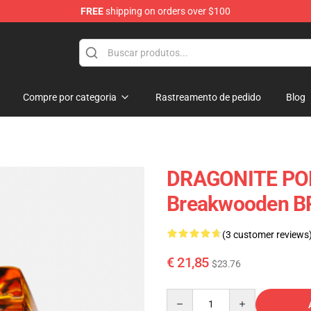
FREE
shipping on orders over $100
Keycaps
Compre por categoria
Rastreamento de pedido
Blog
DRAGONITE PO
Breakwooden B
(3 customer reviews
€ 21,85
$23.76
Quantity