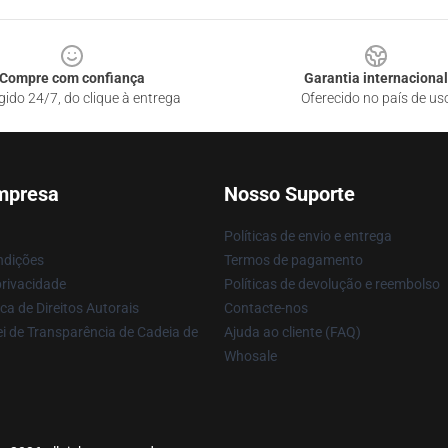
Compre com confiança
Garantia internacional
gido 24/7, do clique à entrega
Oferecido no país de us
mpresa
Nosso Suporte
Políticas de envio e entrega
ndições
Termos de pagamento
privacidade
Políticas de devolução e reembolso
ca de Direitos Autorais
Contacte-nos
i de Transparência de Cadeia de
Ajuda ao cliente (FAQ)
Whosale