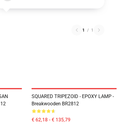
1
/
1
SAN
SQUARED TRIPEZOID - EPOXY LAMP -
812
Breakwooden BR2812
€ 62,18 - € 135,79