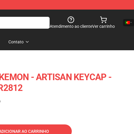
Atendimento ao cliente
Ver carrinho
Contato
KEMON - ARTISAN KEYCAP -
R2812
)
ADICIONAR AO CARRINHO