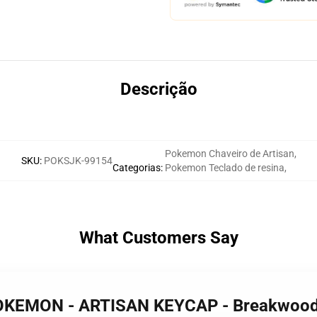
Descrição
Pokemon Chaveiro de Artisan
,
SKU
:
POKSJK-99154
Categorias
:
Pokemon Teclado de resina
,
What Customers Say
POKEMON - ARTISAN KEYCAP - Breakwoo