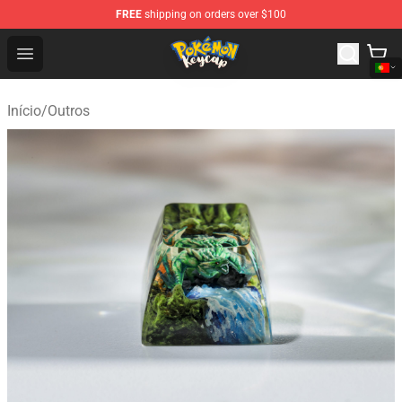
FREE
shipping on orders over $100
Pokemon Keycap Shop - The Best Store of Pokemon Ke
Open menu
Início
/
Outros