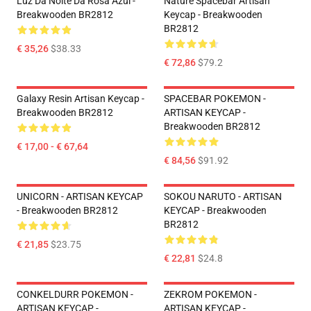
Luz Da Noite Da Rosa Azul -
Nature Spacebar Artisan
Breakwooden BR2812
Keycap - Breakwooden
BR2812
€ 35,26
$38.33
€ 72,86
$79.2
Galaxy Resin Artisan Keycap -
SPACEBAR POKEMON -
Breakwooden BR2812
ARTISAN KEYCAP -
Breakwooden BR2812
€ 17,00 - € 67,64
€ 84,56
$91.92
UNICORN - ARTISAN KEYCAP
SOKOU NARUTO - ARTISAN
- Breakwooden BR2812
KEYCAP - Breakwooden
BR2812
€ 21,85
$23.75
€ 22,81
$24.8
CONKELDURR POKEMON -
ZEKROM POKEMON -
ARTISAN KEYCAP -
ARTISAN KEYCAP -