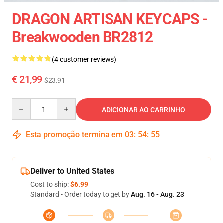
DRAGON ARTISAN KEYCAPS -
Breakwooden BR2812
(4 customer reviews)
€ 21,99
$23.91
Quantity
ADICIONAR AO CARRINHO
Esta promoção termina em
03
:
54
:
55
Deliver to United States
Cost to ship:
$6.99
Standard - Order today to get by
Aug. 16 - Aug. 23