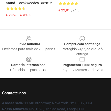
Stand - Breakwooden BR2812
€ 22,81
$24.8
€ 28,26 - € 93,03
Footer
Envio mundial
Compre com confiança
Enviamos para mais de 200 países
Protegido 24/7, do clique à
entrega
Garantia internacional
Pagamento 100% seguro
Oferecido no país de uso
PayPal / MasterCard / Visa
Contacte-nos
A nossa sede
: 11740 Broadway, Nova York, NY 10019, EUA
Nosso Armazém
: No. 1398, Jinqiao Road, Xangai, CN