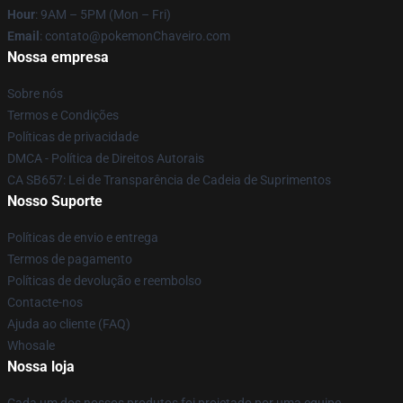
Hour
: 9AM – 5PM (Mon – Fri)
Email
: contato@pokemonChaveiro.com
Nossa empresa
Sobre nós
Termos e Condições
Políticas de privacidade
DMCA - Política de Direitos Autorais
CA SB657: Lei de Transparência de Cadeia de Suprimentos
Nosso Suporte
Políticas de envio e entrega
Termos de pagamento
Políticas de devolução e reembolso
Contacte-nos
Ajuda ao cliente (FAQ)
Whosale
Nossa loja
Cada um dos nossos produtos foi projetado por uma equipe