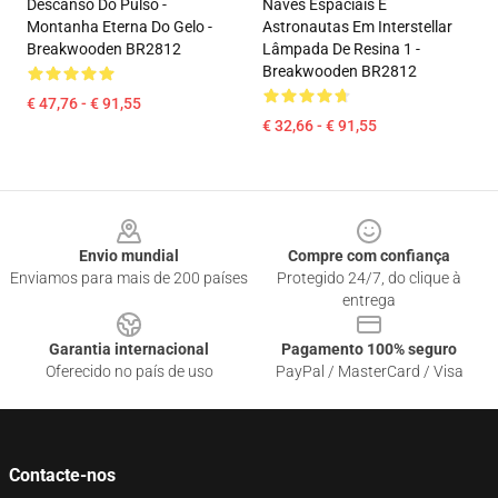
Descanso Do Pulso -
Naves Espaciais E
Montanha Eterna Do Gelo -
Astronautas Em Interstellar
Breakwooden BR2812
Lâmpada De Resina 1 -
Breakwooden BR2812
€ 47,76 - € 91,55
€ 32,66 - € 91,55
Footer
Envio mundial
Compre com confiança
Enviamos para mais de 200 países
Protegido 24/7, do clique à
entrega
Garantia internacional
Pagamento 100% seguro
Oferecido no país de uso
PayPal / MasterCard / Visa
Contacte-nos