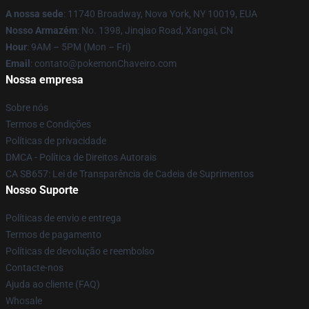
A nossa sede
: 11740 Broadway, Nova York, NY 10019, EUA
Nosso Armazém
: No. 1398, Jinqiao Road, Xangai, CN
Hour
: 9AM – 5PM (Mon – Fri)
Email
: contato@pokemonChaveiro.com
Nossa empresa
Sobre nós
Termos e Condições
Políticas de privacidade
DMCA - Política de Direitos Autorais
CA SB657: Lei de Transparência de Cadeia de Suprimentos
Nosso Suporte
Políticas de envio e entrega
Termos de pagamento
Políticas de devolução e reembolso
Contacte-nos
Ajuda ao cliente (FAQ)
Whosale