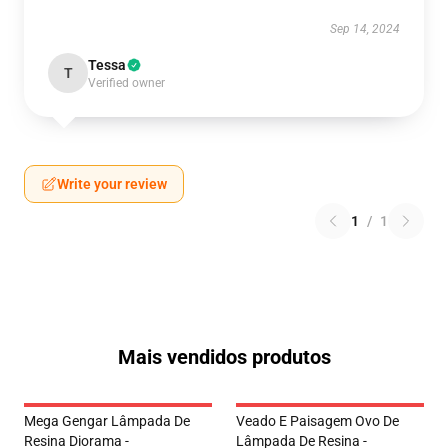
Sep 14, 2024
Tessa
T
Verified owner
Write your review
1
/
1
Mais vendidos produtos
Mega Gengar Lâmpada De
Veado E Paisagem Ovo De
Resina Diorama -
Lâmpada De Resina -