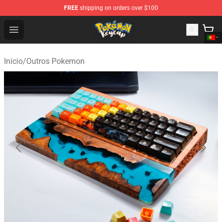
FREE
shipping on orders over $100
Pokemon Keycap Shop - The Best Store of Pokemon Ke
Open menu
Início
/
Outros Pokemon