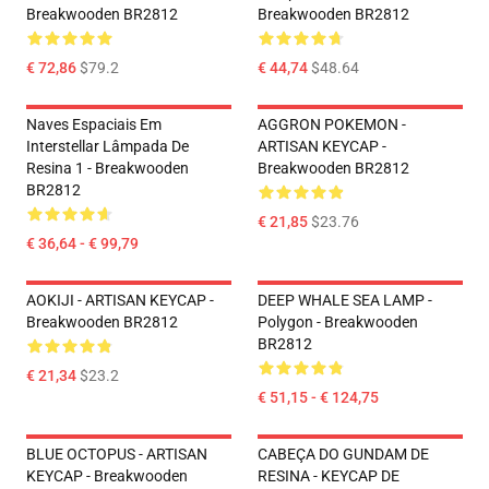
Breakwooden BR2812
Breakwooden BR2812
€ 72,86
$79.2
€ 44,74
$48.64
Naves Espaciais Em
AGGRON POKEMON -
Interstellar Lâmpada De
ARTISAN KEYCAP -
Resina 1 - Breakwooden
Breakwooden BR2812
BR2812
€ 21,85
$23.76
€ 36,64 - € 99,79
AOKIJI - ARTISAN KEYCAP -
DEEP WHALE SEA LAMP -
Breakwooden BR2812
Polygon - Breakwooden
BR2812
€ 21,34
$23.2
€ 51,15 - € 124,75
BLUE OCTOPUS - ARTISAN
CABEÇA DO GUNDAM DE
KEYCAP - Breakwooden
RESINA - KEYCAP DE