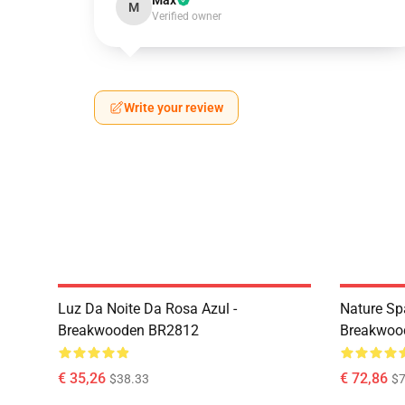
Max
M
Verified owner
Write your review
Luz Da Noite Da Rosa Azul -
Nature Sp
Breakwooden BR2812
Breakwoo
€ 35,26
€ 72,86
$38.33
$7