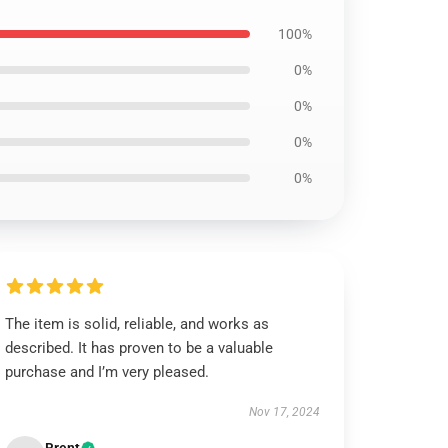
100%
0%
0%
0%
0%
The item is solid, reliable, and works as
described. It has proven to be a valuable
purchase and I’m very pleased.
Nov 17, 2024