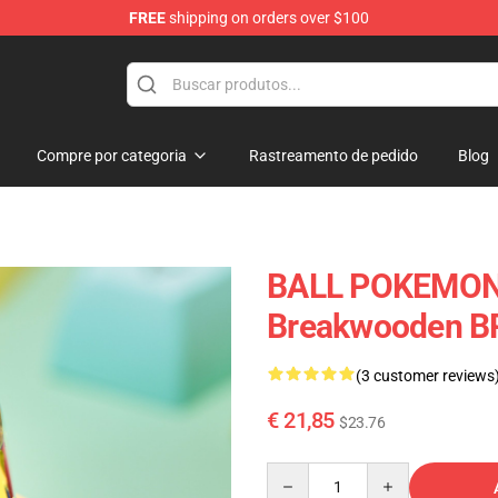
FREE
shipping on orders over $100
Keycaps
Compre por categoria
Rastreamento de pedido
Blog
BALL POKEMON 
Breakwooden B
(3 customer reviews
€ 21,85
$23.76
Quantity