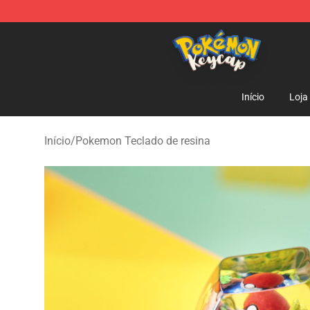
Pokemon Keycap Shop - The Best Store of Pokemon 
Início
Loja
Início
/
Pokemon Teclado de resina