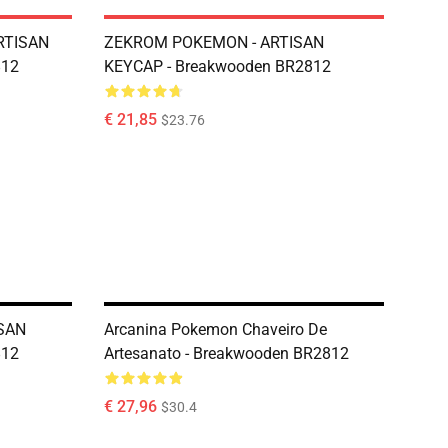
RTISAN
ZEKROM POKEMON - ARTISAN
812
KEYCAP - Breakwooden BR2812
€ 21,85
$23.76
SAN
Arcanina Pokemon Chaveiro De
812
Artesanato - Breakwooden BR2812
€ 27,96
$30.4