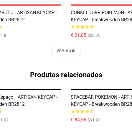
RUTO - ARTISAN KEYCAP -
CONKELDURR POKEMON - A
den BR2812
KEYCAP - Breakwooden BR2
€ 21,85
4.8
$23.76
VER MAIS
Produtos relacionados
Espaço _ ARTISAN KEYCAP -
SPACEBAR POKEMON - ARTI
den BR2812
KEYCAP - Breakwooden BR2
€ 84,56
1.92
$91.92