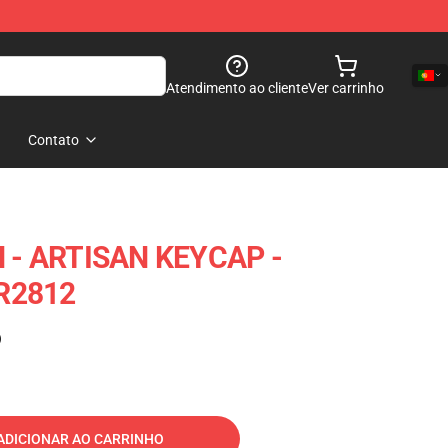
Atendimento ao cliente
Ver carrinho
Contato
- ARTISAN KEYCAP -
R2812
)
ADICIONAR AO CARRINHO