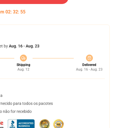
 em
02
:
32
:
55
et by
Aug. 16 - Aug. 23
Shipping
Delivered
Aug. 12
Aug. 16 - Aug. 23
ta
necido para todos os pacotes
o não for recebido