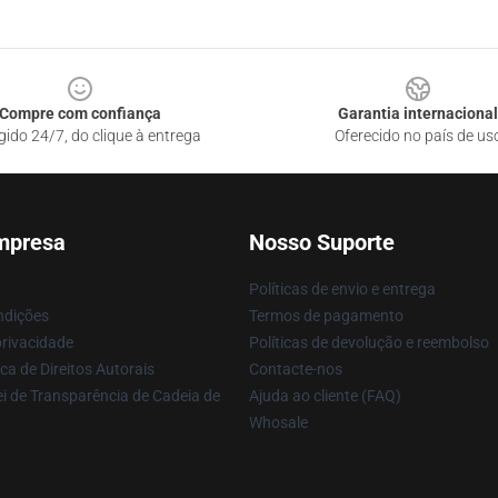
Compre com confiança
Garantia internacional
gido 24/7, do clique à entrega
Oferecido no país de us
mpresa
Nosso Suporte
Políticas de envio e entrega
ndições
Termos de pagamento
privacidade
Políticas de devolução e reembolso
ca de Direitos Autorais
Contacte-nos
i de Transparência de Cadeia de
Ajuda ao cliente (FAQ)
Whosale