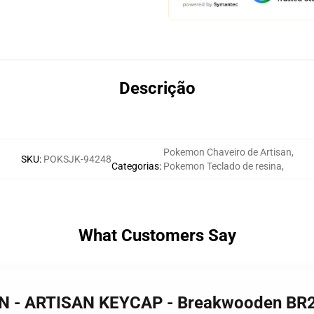
Descrição
Pokemon Chaveiro de Artisan
,
SKU
:
POKSJK-94248
Categorias
:
Pokemon Teclado de resina
,
What Customers Say
ON - ARTISAN KEYCAP - Breakwooden BR