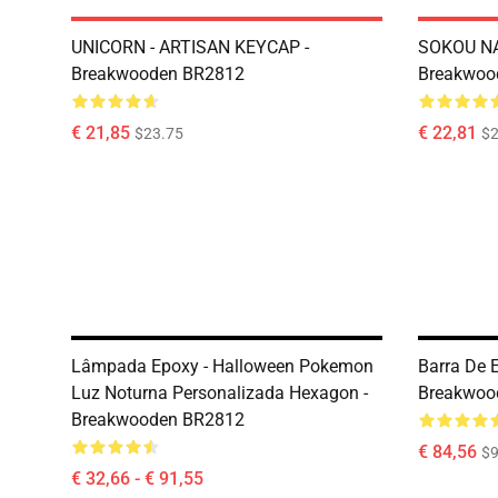
UNICORN - ARTISAN KEYCAP -
SOKOU NA
Breakwooden BR2812
Breakwoo
€ 21,85
€ 22,81
$23.75
$2
Lâmpada Epoxy - Halloween Pokemon
Barra De 
Luz Noturna Personalizada Hexagon -
Breakwoo
Breakwooden BR2812
€ 84,56
$9
€ 32,66 - € 91,55