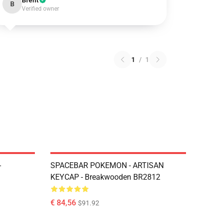
Brent
B
Verified owner
1
/
1
-
SPACEBAR POKEMON - ARTISAN
KEYCAP - Breakwooden BR2812
€ 84,56
$91.92