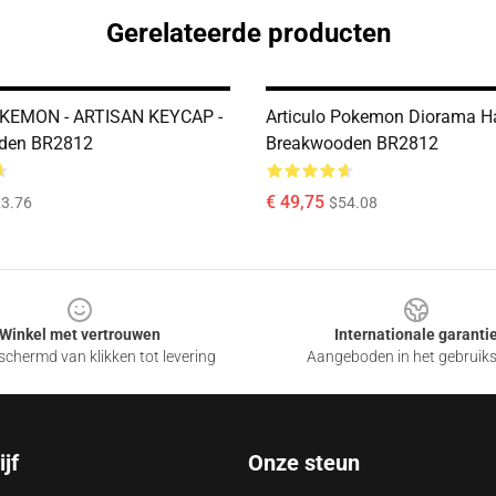
Gerelateerde producten
EMON - ARTISAN KEYCAP -
Articulo Pokemon Diorama H
den BR2812
Breakwooden BR2812
€ 49,75
3.76
$54.08
Winkel met vertrouwen
Internationale garanti
chermd van klikken tot levering
Aangeboden in het gebruik
jf
Onze steun