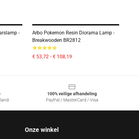
arslamp -
Arbo Pokemon Resin Diorama Lamp -
Breakwooden BR2812
€ 53,72 - € 108,19
e
100% veilige afhandeling
sland
PayPal / MasterCard / Visa
Onze winkel