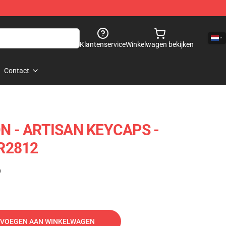
Klantenservice
Winkelwagen bekijken
Contact
 - ARTISAN KEYCAPS -
R2812
)
VOEGEN AAN WINKELWAGEN