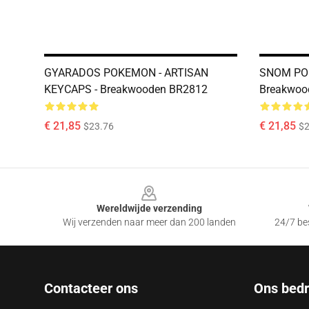
GYARADOS POKEMON - ARTISAN
SNOM POK
KEYCAPS - Breakwooden BR2812
Breakwoo
€ 21,85
€ 21,85
$23.76
$2
Footer
Wereldwijde verzending
Wij verzenden naar meer dan 200 landen
24/7 bes
Contacteer ons
Ons bedri