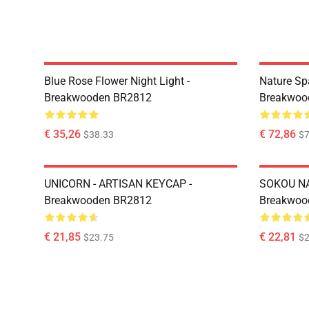
Blue Rose Flower Night Light -
Nature Sp
Breakwooden BR2812
Breakwoo
€ 35,26
€ 72,86
$38.33
$7
UNICORN - ARTISAN KEYCAP -
SOKOU NA
Breakwooden BR2812
Breakwoo
€ 21,85
€ 22,81
$23.75
$2