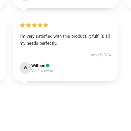
I’m very satisfied with this product; it fulfills all
my needs perfectly.
Sep 25, 2024
William
W
Verified owner