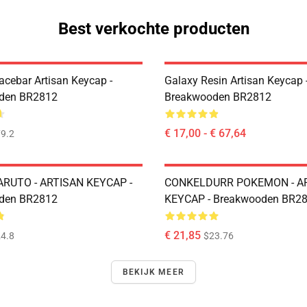
Best verkochte producten
acebar Artisan Keycap -
Galaxy Resin Artisan Keycap 
den BR2812
Breakwooden BR2812
€ 17,00 - € 67,64
9.2
RUTO - ARTISAN KEYCAP -
CONKELDURR POKEMON - A
den BR2812
KEYCAP - Breakwooden BR2
€ 21,85
4.8
$23.76
BEKIJK MEER