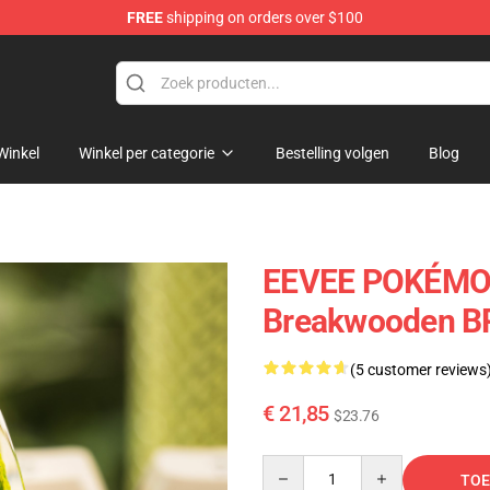
FREE
shipping on orders over $100
Keycaps
Winkel
Winkel per categorie
Bestelling volgen
Blog
EEVEE POKÉMON
Breakwooden B
(5 customer reviews
€ 21,85
$23.76
Quantity
TOE