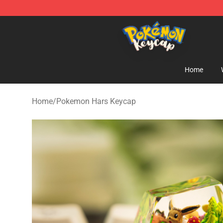
Pokemon Keycap Shop - The Best Store of Pokemon 
Home
Home
/
Pokemon Hars Keycap