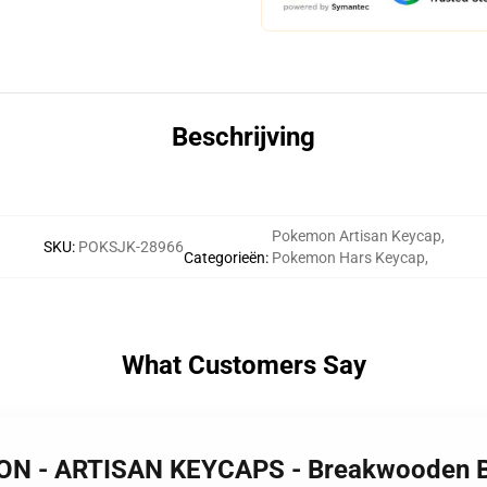
Beschrijving
Pokemon Artisan Keycap
,
SKU
:
POKSJK-28966
Categorieën
:
Pokemon Hars Keycap
,
What Customers Say
MON - ARTISAN KEYCAPS - Breakwooden 