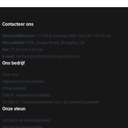
Contacteer ons
Ons hoofdkantoor
: 11740 Broadway, New York, NY 10019, US
Ons pakhuis
1398, Jinqiao Road, Shanghai, CN
Uur
: 21.00 uur 5.00 uur
E-mail
: contact@pokemonkeycapshop.com
Ons bedrijf
Over ons
Algemene voorwaarden
Privacybeleid
DMCA - Auteursrechtbeleid
CA SB657: Transparantiewet voor de toeleveringsketen
Onze steun
Verzend- en leveringsbeleid
Betalingsvoorwaarden