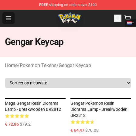
FREE
shipping on orders over $100
Pokemon Keycap Shop - The Best Store of Pokemon Ke
Open menu
Gengar Keycap
Home
/
Pokemon Tekens
/
Gengar Keycap
Mega Gengar Resin Diorama
Gengar Pokemon Resin
Lamp - Breakwooden BR2812
Diorama Lamp - Breakwooden
BR2812
€ 72,86
$79.2
€ 64,47
$70.08