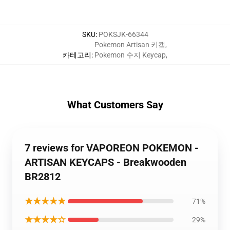
SKU
:
POKSJK-66344
Pokemon Artisan 키캡
,
카테고리
:
Pokemon 수지 Keycap
,
What Customers Say
7 reviews for VAPOREON POKEMON -
ARTISAN KEYCAPS - Breakwooden
BR2812
★★★★★
71%
★★★★☆
29%