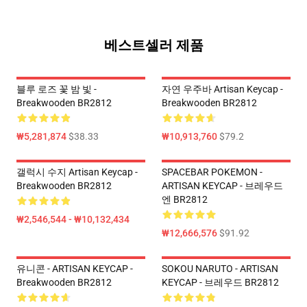
베스트셀러 제품
블루 로즈 꽃 밤 빛 -
자연 우주바 Artisan Keycap -
Breakwooden BR2812
Breakwooden BR2812
₩5,281,874
$38.33
₩10,913,760
$79.2
갤럭시 수지 Artisan Keycap -
SPACEBAR POKEMON -
Breakwooden BR2812
ARTISAN KEYCAP - 브레우드
엔 BR2812
₩2,546,544 - ₩10,132,434
₩12,666,576
$91.92
유니콘 - ARTISAN KEYCAP -
SOKOU NARUTO - ARTISAN
Breakwooden BR2812
KEYCAP - 브레우드 BR2812