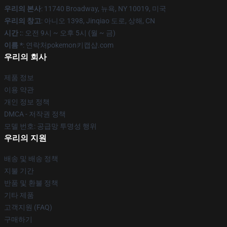
우리의 본사
: 11740 Broadway, 뉴욕, NY 10019, 미국
우리의 창고
: 아니오 1398, Jinqiao 도로, 상해, CN
시간 :
: 오전 9시 ~ 오후 5시 (월 ~ 금)
이름 *
: 연락처pokemon키캡샵.com
우리의 회사
제품 정보
이용 약관
개인 정보 정책
DMCA - 저작권 정책
모델 번호: 공급망 투명성 행위
우리의 지원
배송 및 배송 정책
지불 기간
반품 및 환불 정책
기타 제품
고객지원 (FAQ)
구매하기