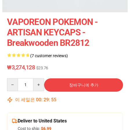
VAPOREON POKEMON -
ARTISAN KEYCAPS -
Breakwooden BR2812
(7 customer reviews)
₩3,274,128
$23.76
Quantity
장바구니에 추가
이 세일은
00
:
29
:
54
Deliver to United States
Cost to ship:
$6.99