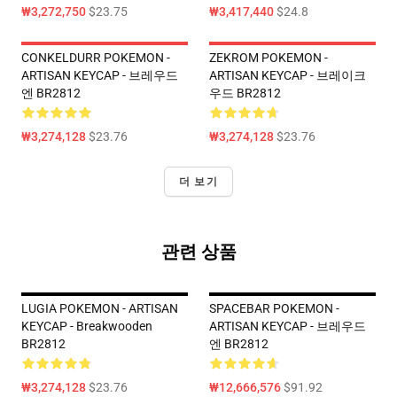
₩3,272,750
$23.75
₩3,417,440
$24.8
CONKELDURR POKEMON -
ZEKROM POKEMON -
ARTISAN KEYCAP - 브레우드
ARTISAN KEYCAP - 브레이크
엔 BR2812
우드 BR2812
₩3,274,128
$23.76
₩3,274,128
$23.76
더 보기
관련 상품
LUGIA POKEMON - ARTISAN
SPACEBAR POKEMON -
KEYCAP - Breakwooden
ARTISAN KEYCAP - 브레우드
BR2812
엔 BR2812
₩3,274,128
$23.76
₩12,666,576
$91.92