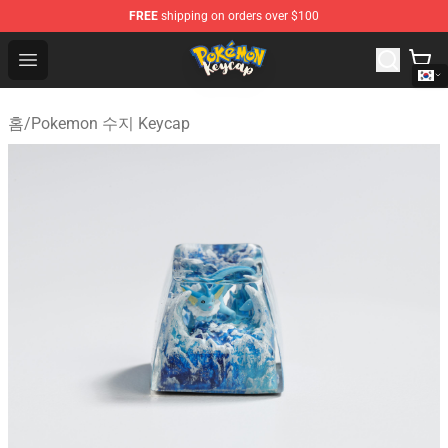
FREE
shipping on orders over $100
Pokemon Keycap Shop - The Best Store of Pokemon Ke
Open menu
홈
/
Pokemon 수지 Keycap