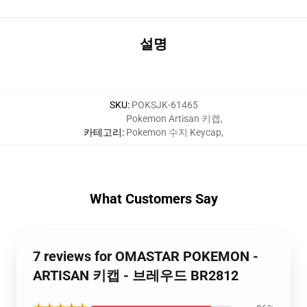
설명
SKU
:
POKSJK-61465
Pokemon Artisan 키캡
,
카테고리
:
Pokemon 수지 Keycap
,
What Customers Say
7 reviews for OMASTAR POKEMON -
ARTISAN 키캡 - 브레우드 BR2812