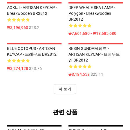
AOKIJI - ARTISAN KEYCAP -
DEEP WHALE SEA LAMP -
Breakwooden BR2812
Polygon - Breakwooden
BR2812
₩3,196,960
$23.2
₩7,661,680 - ₩18,685,680
BLUE OCTOPUS - ARTISAN
RESIN GUNDAM 헤드 -
KEYCAP - 브레우드 BR2812
ARTISAN KEYCAP - 브레우드
엔 BR2812
₩3,274,128
$23.76
₩3,184,558
$23.11
더 보기
관련 상품