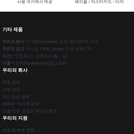
사용 국가에서 제공
페이팔 / 마스터카드 / 비자
기타 제품
우리의 본사
: 11740 Broadway, 뉴욕, NY 10019, 미국
우리의 창고
: 아니오 1398, Jinqiao 도로, 상해, CN
시간 :
: 오전 9시 ~ 오후 5시 (월 ~ 금)
이름 *
: 연락처pokemon키캡샵.com
우리의 회사
제품 정보
이용 약관
개인 정보 정책
DMCA - 저작권 정책
모델 번호: 공급망 투명성 행위
우리의 지원
배송 및 배송 정책