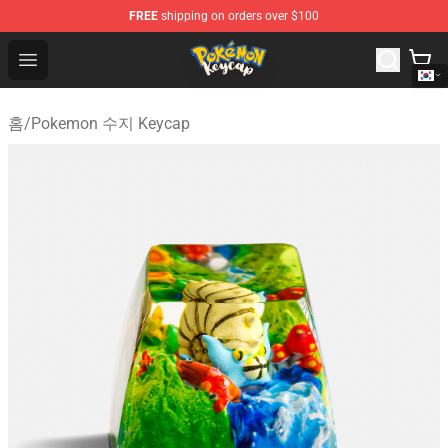
FREE
shipping on orders over $100
Pokemon Keycap Shop - The Best Store of Pokemon Ke
Open menu
홈
/
Pokemon 수지 Keycap