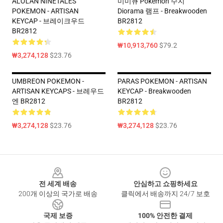
ALOLAN NINETALES
미미큐 Pokemon 수지
POKEMON - ARTISAN
Diorama 램프 - Breakwooden
KEYCAP - 브레이크우드
BR2812
BR2812
₩10,913,760
$79.2
₩3,274,128
$23.76
UMBREON POKEMON -
PARAS POKEMON - ARTISAN
ARTISAN KEYCAPS - 브레우드
KEYCAP - Breakwooden
엔 BR2812
BR2812
₩3,274,128
$23.76
₩3,274,128
$23.76
Footer
전 세계 배송
안심하고 쇼핑하세요
200개 이상의 국가로 배송
클릭에서 배송까지 24/7 보호
국제 보증
100% 안전한 결제