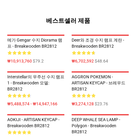
베스트셀러 제품
메가 Gengar 수지 Diorama 램
Deer와 조경 수지 램프 계란 -
프 - Breakwooden BR2812
Breakwooden BR2812
₩10,913,760
$79.2
₩6,702,592
$48.64
Interstellar의 우주선 수지 램프
AGGRON POKEMON -
1 - Breakwooden 모델:
ARTISAN KEYCAP - 브레우드
BR2812
BR2812
₩5,488,574 - ₩14,947,166
₩3,274,128
$23.76
AOKIJI - ARTISAN KEYCAP -
DEEP WHALE SEA LAMP -
Breakwooden BR2812
Polygon - Breakwooden
BR2812