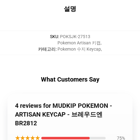
설명
SKU
:
POKSJK-27513
Pokemon Artisan 키캡
,
카테고리
:
Pokemon 수지 Keycap
,
What Customers Say
4 reviews for MUDKIP POKEMON -
ARTISAN KEYCAP - 브레우드엔
BR2812
★★★★★
75%