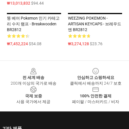
₩13,013,832
$94.44
뚱 베어 Pokemon 인기 카테고
WEEZING POKEMON -
리 수지 램프 - Breakwooden
ARTISAN KEYCAPS - 브레우드
BR2812
엔 BR2812
₩7,452,224
$54.08
₩3,274,128
$23.76
Footer
전 세계 배송
안심하고 쇼핑하세요
200개 이상의 국가로 배송
클릭에서 배송까지 24/7 보호
국제 보증
100% 안전한 결제
사용 국가에서 제공
페이팔 / 마스터카드 / 비자
기타 제품