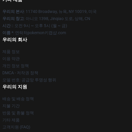
우리의 본사
: 11740 Broadway, 뉴욕, NY 10019, 미국
우리의 창고
: 아니오 1398, Jinqiao 도로, 상해, CN
시간 :
: 오전 9시 ~ 오후 5시 (월 ~ 금)
이름 *
: 연락처pokemon키캡샵.com
우리의 회사
제품 정보
이용 약관
개인 정보 정책
DMCA - 저작권 정책
모델 번호: 공급망 투명성 행위
우리의 지원
배송 및 배송 정책
지불 기간
반품 및 환불 정책
기타 제품
고객지원 (FAQ)