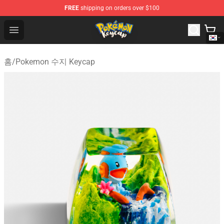
FREE
shipping on orders over $100
Pokemon Keycap Shop - The Best Store of Pokemon Ke
Open menu
홈
/
Pokemon 수지 Keycap