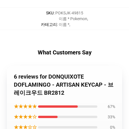
SKU
:
POKSJK-49815
이름 * Pokemon
,
카테고리
:
이름 *
,
What Customers Say
6 reviews for DONQUIXOTE
DOFLAMINGO - ARTISAN KEYCAP - 브
레이크우드 BR2812
★★★★★
67%
★★★★☆
33%
★★★☆☆
0%