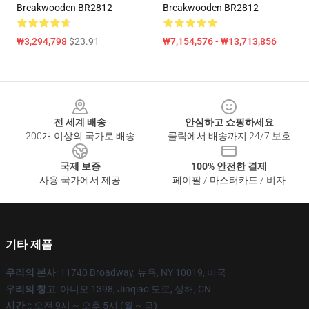
Breakwooden BR2812
Breakwooden BR2812
₩3,294,798
$23.91
₩7,154,576 - ₩13,713,856
Footer
전 세계 배송
안심하고 쇼핑하세요
200개 이상의 국가로 배송
클릭에서 배송까지 24/7 보호
국제 보증
100% 안전한 결제
사용 국가에서 제공
페이팔 / 마스터카드 / 비자
기타 제품
우리의 본사
: 11740 Broadway, 뉴욕, NY 10019, 미국
우리의 창고
: 아니오 1398, Jinqiao 도로, 상해, CN
시간 :
: 오전 9시 ~ 오후 5시 (월 ~ 금)