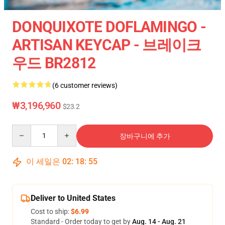
DONQUIXOTE DOFLAMINGO -
ARTISAN KEYCAP - 브레이크
우드 BR2812
(6 customer reviews)
₩3,196,960
$23.2
Quantity
장바구니에 추가
이 세일은
02
:
18
:
54
Deliver to United States
Cost to ship:
$6.99
Standard - Order today to get by
Aug. 14 - Aug. 21