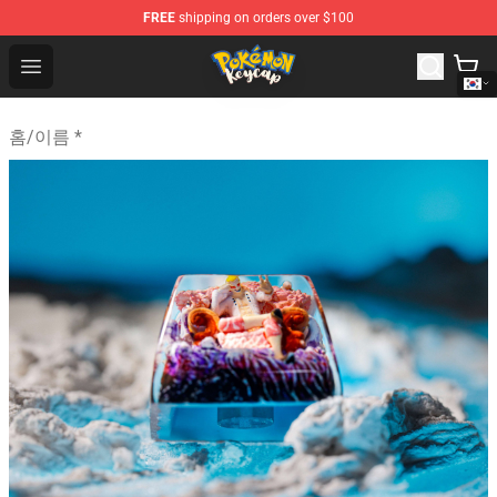
FREE
shipping on orders over $100
Pokemon Keycap Shop - The Best Store of Pokemon Ke
Open menu
홈
/
이름 *