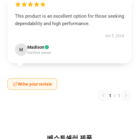
This product is an excellent option for those seeking
dependability and high performance.
Oct 5, 2024
Madison
M
Verified owner
Write your review
1
/
1
베스트셀러 제품