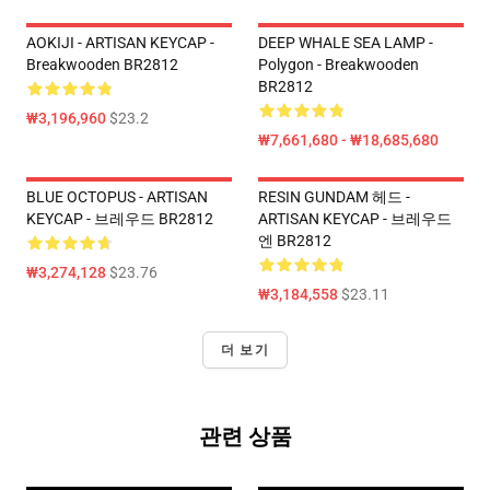
AOKIJI - ARTISAN KEYCAP -
DEEP WHALE SEA LAMP -
Breakwooden BR2812
Polygon - Breakwooden
BR2812
₩3,196,960
$23.2
₩7,661,680 - ₩18,685,680
BLUE OCTOPUS - ARTISAN
RESIN GUNDAM 헤드 -
KEYCAP - 브레우드 BR2812
ARTISAN KEYCAP - 브레우드
엔 BR2812
₩3,274,128
$23.76
₩3,184,558
$23.11
더 보기
관련 상품