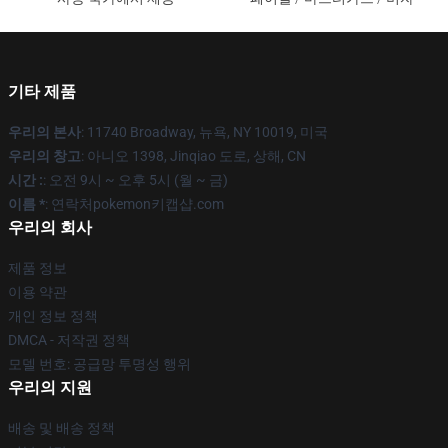
기타 제품
우리의 본사
: 11740 Broadway, 뉴욕, NY 10019, 미국
우리의 창고
: 아니오 1398, Jinqiao 도로, 상해, CN
시간 :
: 오전 9시 ~ 오후 5시 (월 ~ 금)
이름 *
: 연락처pokemon키캡샵.com
우리의 회사
제품 정보
이용 약관
개인 정보 정책
DMCA - 저작권 정책
모델 번호: 공급망 투명성 행위
우리의 지원
배송 및 배송 정책