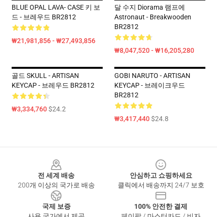
BLUE OPAL LAVA- CASE 키 보
달 수지 Diorama 램프에
드 - 브레우드 BR2812
Astronaut - Breakwooden
BR2812
₩21,981,856 - ₩27,493,856
₩8,047,520 - ₩16,205,280
골드 SKULL - ARTISAN
GOBI NARUTO - ARTISAN
KEYCAP - 브레우드 BR2812
KEYCAP - 브레이크우드
BR2812
₩3,334,760
$24.2
₩3,417,440
$24.8
Footer
전 세계 배송
안심하고 쇼핑하세요
200개 이상의 국가로 배송
클릭에서 배송까지 24/7 보호
국제 보증
100% 안전한 결제
사용 국가에서 제공
페이팔 / 마스터카드 / 비자