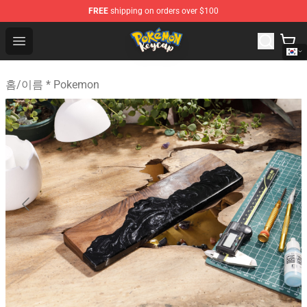
FREE
shipping on orders over $100
Pokemon Keycap Shop - The Best Store of Pokemon Ke
Open menu
홈
/
이름 * Pokemon