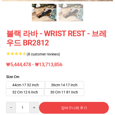
블랙 라바 - WRIST REST - 브레
우드 BR2812
(8 customer reviews)
₩5,444,478 - ₩13,713,856
Size Cm
44cm 17 32 Inch
36cm 14 17 Inch
32 Cm 12 6 Inch
30 Cm 11 81 Inch
Quantity
장바구니에 추가