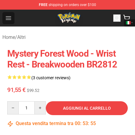
FREE
shipping on orders over $100
Pokemon Keycap Shop - The Best Store of Pokemon Ke
Open menu
Home
/
Altri
Mystery Forest Wood - Wrist
Rest - Breakwooden BR2812
(3 customer reviews)
91,55 €
$99.52
Quantity
AGGIUNGI AL CARRELLO
Questa vendita termina tra
00
:
53
:
55