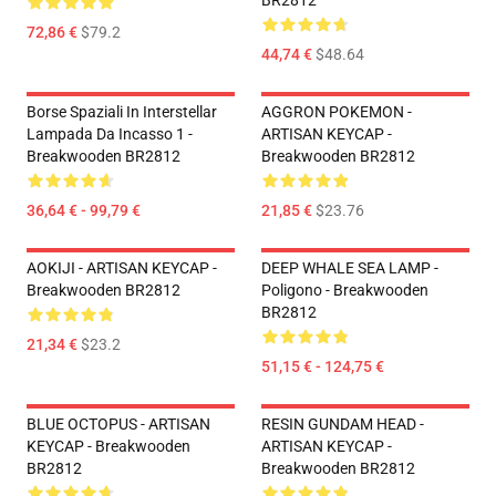
BR2812
72,86 €
$79.2
44,74 €
$48.64
Borse Spaziali In Interstellar
AGGRON POKEMON -
Lampada Da Incasso 1 -
ARTISAN KEYCAP -
Breakwooden BR2812
Breakwooden BR2812
36,64 € - 99,79 €
21,85 €
$23.76
AOKIJI - ARTISAN KEYCAP -
DEEP WHALE SEA LAMP -
Breakwooden BR2812
Poligono - Breakwooden
BR2812
21,34 €
$23.2
51,15 € - 124,75 €
BLUE OCTOPUS - ARTISAN
RESIN GUNDAM HEAD -
KEYCAP - Breakwooden
ARTISAN KEYCAP -
BR2812
Breakwooden BR2812