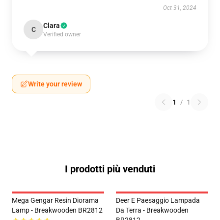
Oct 31, 2024
Clara
C
Verified owner
Write your review
1
/
1
I prodotti più venduti
Mega Gengar Resin Diorama
Deer E Paesaggio Lampada
Lamp - Breakwooden BR2812
Da Terra - Breakwooden