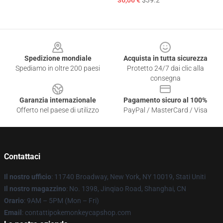
36,06 €
$39.2
Footer
Spedizione mondiale
Acquista in tutta sicurezza
Spediamo in oltre 200 paesi
Protetto 24/7 dai clic alla
consegna
Garanzia internazionale
Pagamento sicuro al 100%
Offerto nel paese di utilizzo
PayPal / MasterCard / Visa
Contattaci
Il nostro ufficio
: 11740 Broadway, New York, NY 10019, Stati Uniti
Il nostro magazzino
: No. 1398, Jinqiao Road, Shanghai, CN
Orario
: 9AM – 5PM (Mon – Fri)
Email
: contattipokemonkeycapshop.com