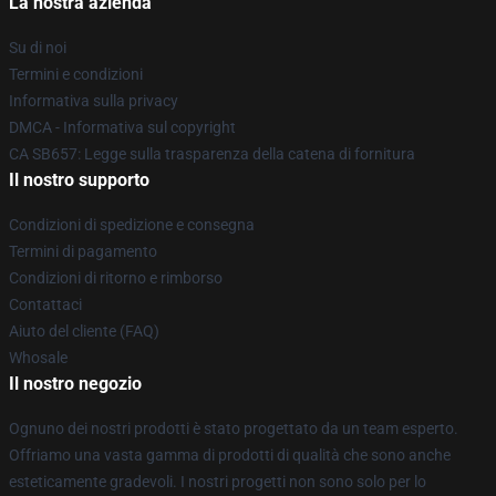
La nostra azienda
Su di noi
Termini e condizioni
Informativa sulla privacy
DMCA - Informativa sul copyright
CA SB657: Legge sulla trasparenza della catena di fornitura
Il nostro supporto
Condizioni di spedizione e consegna
Termini di pagamento
Condizioni di ritorno e rimborso
Contattaci
Aiuto del cliente (FAQ)
Whosale
Il nostro negozio
Ognuno dei nostri prodotti è stato progettato da un team esperto.
Offriamo una vasta gamma di prodotti di qualità che sono anche
esteticamente gradevoli. I nostri progetti non sono solo per lo