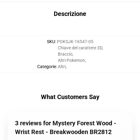
Descrizione
SKU
:
POKSJK-16547-05
Chiave del carattere 3D
,
Braccio
,
Altri Pokemon
,
Categorie
:
Altri
,
What Customers Say
3 reviews for Mystery Forest Wood -
Wrist Rest - Breakwooden BR2812