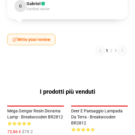
Gabriel
G
Verified owner
Write your review
1
/
1
I prodotti più venduti
Mega Gengar Resin Diorama
Deer E Paesaggio Lampada
Lamp - Breakwooden BR2812
Da Terra - Breakwooden
BR2812
72,86 €
$79.2