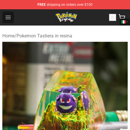
FREE
shipping on orders over $100
Pokemon Keycap Shop - The Best Store of Pokemon Ke
Open menu
Home
/
Pokemon Tastiera in resina