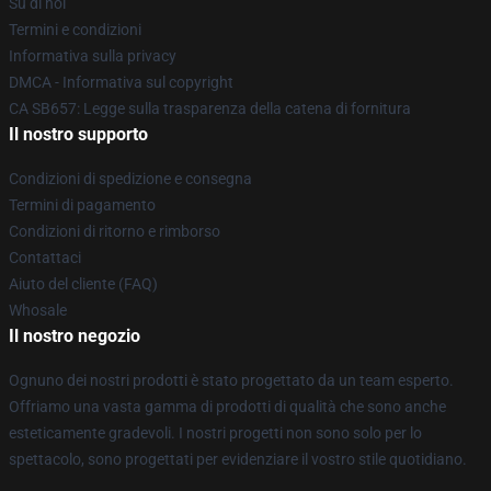
Su di noi
Termini e condizioni
Informativa sulla privacy
DMCA - Informativa sul copyright
CA SB657: Legge sulla trasparenza della catena di fornitura
Il nostro supporto
Condizioni di spedizione e consegna
Termini di pagamento
Condizioni di ritorno e rimborso
Contattaci
Aiuto del cliente (FAQ)
Whosale
Il nostro negozio
Ognuno dei nostri prodotti è stato progettato da un team esperto.
Offriamo una vasta gamma di prodotti di qualità che sono anche
esteticamente gradevoli. I nostri progetti non sono solo per lo
spettacolo, sono progettati per evidenziare il vostro stile quotidiano.