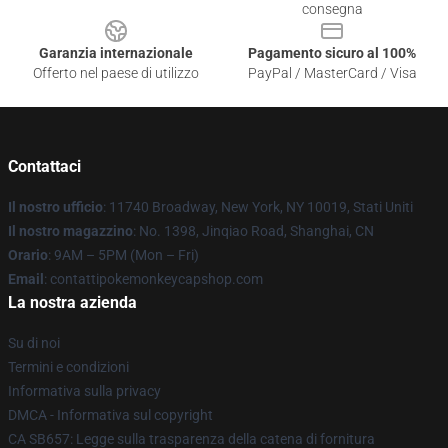
consegna
Garanzia internazionale
Pagamento sicuro al 100%
Offerto nel paese di utilizzo
PayPal / MasterCard / Visa
Contattaci
Il nostro ufficio
: 11740 Broadway, New York, NY 10019, Stati Uniti
Il nostro magazzino
: No. 1398, Jinqiao Road, Shanghai, CN
Orario
: 9AM – 5PM (Mon – Fri)
Email
: contattipokemonkeycapshop.com
La nostra azienda
Su di noi
Termini e condizioni
Informativa sulla privacy
DMCA - Informativa sul copyright
CA SB657: Legge sulla trasparenza della catena di fornitura