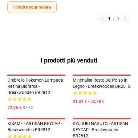
Write your review
1
/
1
I prodotti più venduti
Ombrello Pokemon Lampada
Minimalist Resto Del Polso In
Resina Diorama -
Legno - Breakwooden BR2812
Breakwooden BR2812
21,34 € - 50,78 €
72,86 €
$79.2
KISAME - ARTISAN KEYCAP -
KYUUUBI NARUTO - ARTISAN
Breakwooden BR2812
KEYCAP - Breakwooden
BR2812