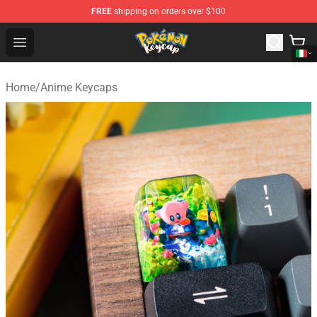
FREE
shipping on orders over $100
Pokemon Keycap Shop - The Best Store of Pokemon Ke
Open menu
Home
/
Anime Keycaps