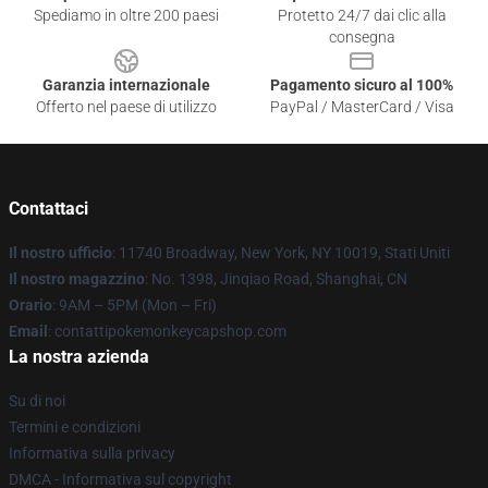
Spediamo in oltre 200 paesi
Protetto 24/7 dai clic alla
consegna
Garanzia internazionale
Pagamento sicuro al 100%
Offerto nel paese di utilizzo
PayPal / MasterCard / Visa
Contattaci
Il nostro ufficio
: 11740 Broadway, New York, NY 10019, Stati Uniti
Il nostro magazzino
: No. 1398, Jinqiao Road, Shanghai, CN
Orario
: 9AM – 5PM (Mon – Fri)
Email
: contattipokemonkeycapshop.com
La nostra azienda
Su di noi
Termini e condizioni
Informativa sulla privacy
DMCA - Informativa sul copyright