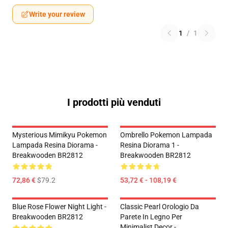
Write your review
1
/
1
I prodotti più venduti
Mysterious Mimikyu Pokemon
Ombrello Pokemon Lampada
Lampada Resina Diorama -
Resina Diorama 1 -
Breakwooden BR2812
Breakwooden BR2812
72,86 €
$79.2
53,72 € - 108,19 €
Blue Rose Flower Night Light -
Classic Pearl Orologio Da
Breakwooden BR2812
Parete In Legno Per
Minimalist Decor -