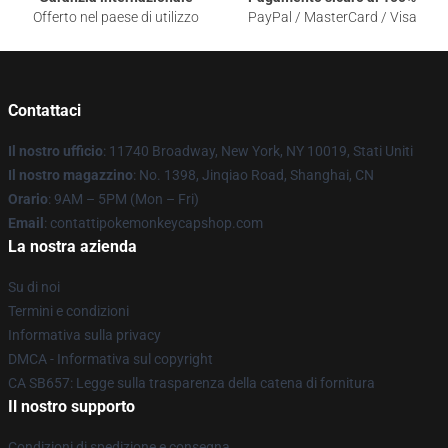
Offerto nel paese di utilizzo
PayPal / MasterCard / Visa
Contattaci
Il nostro ufficio
: 11740 Broadway, New York, NY 10019, Stati Uniti
Il nostro magazzino
: No. 1398, Jinqiao Road, Shanghai, CN
Orario
: 9AM – 5PM (Mon – Fri)
Email
: contattipokemonkeycapshop.com
La nostra azienda
Su di noi
Termini e condizioni
Informativa sulla privacy
DMCA - Informativa sul copyright
CA SB657: Legge sulla trasparenza della catena di fornitura
Il nostro supporto
Condizioni di spedizione e consegna