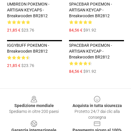
UMBREON POKEMON -
SPACEBAR POKEMON -
ARTISAN KEYCAPS -
ARTISAN KEYCAP -
Breakwooden BR2812
Breakwooden BR2812
21,85 €
$23.76
84,56 €
$91.92
IGGYBUFF POKEMON -
SPACEBAR POKEMON -
Breakwooden BR2812
ARTISAN KEYCAP -
Breakwooden BR2812
21,85 €
$23.76
84,56 €
$91.92
Footer
Spedizione mondiale
Acquista in tutta sicurezza
Spediamo in oltre 200 paesi
Protetto 24/7 dai clic alla
consegna
Garanzia internazionale
Pagamento sicuro al 100%