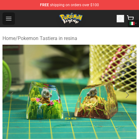
FREE
shipping on orders over $100
Pokemon Keycap Shop - The Best Store of Pokemon Ke
Open menu
Home
/
Pokemon Tastiera in resina