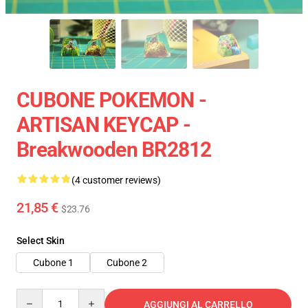
CUBONE POKEMON -
ARTISAN KEYCAP -
Breakwooden BR2812
(4 customer reviews)
21,85 €
$23.76
Select Skin
Cubone 1
Cubone 2
Quantity
AGGIUNGI AL CARRELLO