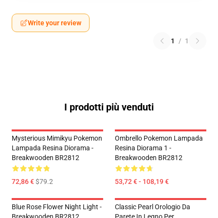
Write your review
1
/
1
I prodotti più venduti
Mysterious Mimikyu Pokemon
Ombrello Pokemon Lampada
Lampada Resina Diorama -
Resina Diorama 1 -
Breakwooden BR2812
Breakwooden BR2812
72,86 €
$79.2
53,72 € - 108,19 €
Blue Rose Flower Night Light -
Classic Pearl Orologio Da
Breakwooden BR2812
Parete In Legno Per