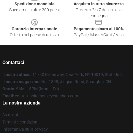
Spedizione mondiale
Acquista in tutta sicurezza
Spediamo in oltre 200 paesi
Protetto 24/7 dai clic alla
consegna
Garanzia internazionale
Pagamento sicuro al 100%
Offerto nel paese di utilizzo
PayPal / MasterCard / Visa
Contattaci
Il nostro ufficio
: 11740 Broadway, New York, NY 10019, Stati Uniti
Il nostro magazzino
: No. 1398, Jinqiao Road, Shanghai, CN
Orario
: 9AM – 5PM (Mon – Fri)
Email
: contattipokemonkeycapshop.com
La nostra azienda
Su di noi
Termini e condizioni
Informativa sulla privacy