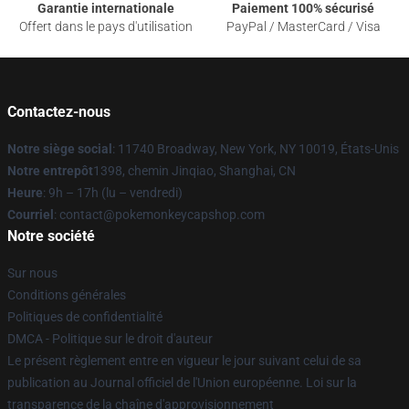
Garantie internationale
Paiement 100% sécurisé
Offert dans le pays d'utilisation
PayPal / MasterCard / Visa
Contactez-nous
Notre siège social
: 11740 Broadway, New York, NY 10019, États-Unis
Notre entrepôt
1398, chemin Jinqiao, Shanghai, CN
Heure
: 9h – 17h (lu – vendredi)
Courriel
: contact@pokemonkeycapshop.com
Notre société
Sur nous
Conditions générales
Politiques de confidentialité
DMCA - Politique sur le droit d'auteur
Le présent règlement entre en vigueur le jour suivant celui de sa
publication au Journal officiel de l'Union européenne. Loi sur la
transparence de la chaîne d'approvisionnement