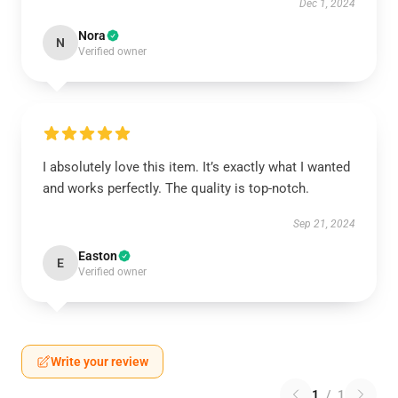
Dec 1, 2024
Nora
N
Verified owner
I absolutely love this item. It’s exactly what I wanted
and works perfectly. The quality is top-notch.
Sep 21, 2024
Easton
E
Verified owner
Write your review
1
/
1