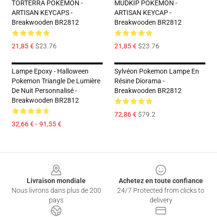
TORTERRA POKEMON -
MUDKIP POKEMON -
ARTISAN KEYCAPS -
ARTISAN KEYCAP -
Breakwooden BR2812
Breakwooden BR2812
21,85 €
$23.76
21,85 €
$23.76
Lampe Epoxy - Halloween
Sylvéon Pokemon Lampe En
Pokemon Triangle De Lumière
Résine Diorama -
De Nuit Personnalisé -
Breakwooden BR2812
Breakwooden BR2812
72,86 €
$79.2
32,66 € - 91,55 €
Footer
Livraison mondiale
Achetez en toute confiance
Nous livrons dans plus de 200
24/7 Protected from clicks to
pays
delivery