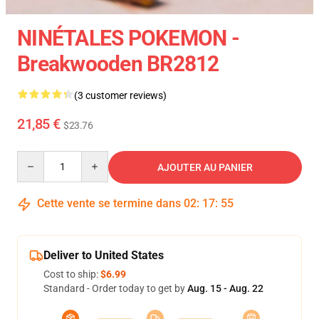
NINÉTALES POKEMON -
Breakwooden BR2812
(3 customer reviews)
21,85 €
$23.76
Quantity
AJOUTER AU PANIER
Cette vente se termine dans
02
:
17
:
54
Deliver to United States
Cost to ship:
$6.99
Standard - Order today to get by
Aug. 15 - Aug. 22