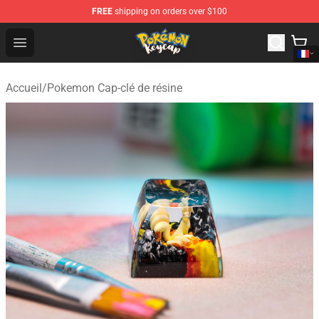
FREE
shipping on orders over $100
Pokemon Keycap Shop - The Best Store of Pokemon Ke
Open menu
Accueil
/
Pokemon Cap-clé de résine