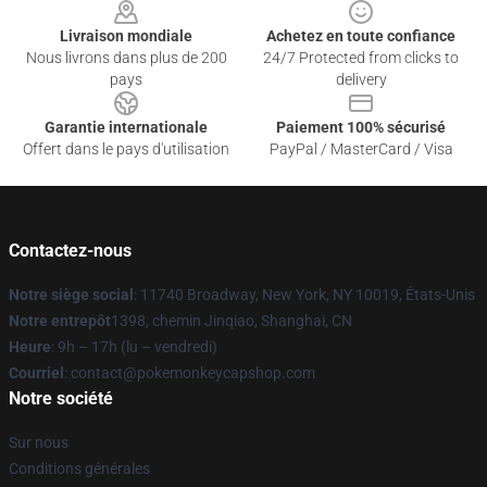
Livraison mondiale
Achetez en toute confiance
Nous livrons dans plus de 200
24/7 Protected from clicks to
pays
delivery
Garantie internationale
Paiement 100% sécurisé
Offert dans le pays d'utilisation
PayPal / MasterCard / Visa
Contactez-nous
Notre siège social
: 11740 Broadway, New York, NY 10019, États-Unis
Notre entrepôt
1398, chemin Jinqiao, Shanghai, CN
Heure
: 9h – 17h (lu – vendredi)
Courriel
: contact@pokemonkeycapshop.com
Notre société
Sur nous
Conditions générales