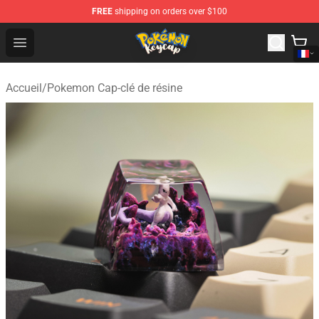
FREE
shipping on orders over $100
Pokemon Keycap Shop - The Best Store of Pokemon Ke
Open menu
Accueil
/
Pokemon Cap-clé de résine