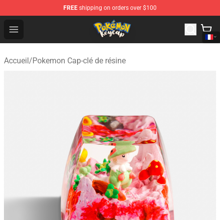
FREE
shipping on orders over $100
Pokemon Keycap Shop - The Best Store of Pokemon Ke
Open menu
Accueil
/
Pokemon Cap-clé de résine