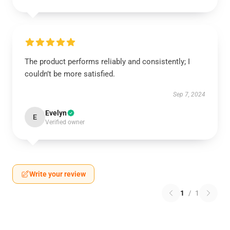
The product performs reliably and consistently; I
couldn’t be more satisfied.
Sep 7, 2024
Evelyn
E
Verified owner
Write your review
1
/
1