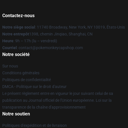
Contactez-nous
Notre siège social
: 11740 Broadway, New York, NY 10019, États-Unis
Notre entrepôt
1398, chemin Jinqiao, Shanghai, CN
Heure
: 9h – 17h (lu – vendredi)
Courriel
: contact@pokemonkeycapshop.com
Notre société
Sur nous
Conditions générales
Politiques de confidentialité
DMCA - Politique sur le droit d'auteur
Le présent règlement entre en vigueur le jour suivant celui de sa
publication au Journal officiel de l'Union européenne. Loi sur la
transparence de la chaîne d'approvisionnement
Notre soutien
Politiques d'expédition et de livraison