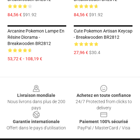
84,56 €
$91.92
84,56 €
$91.92
Arcanine Pokemon Lampe En
Cute Pokemon Artisan Keycap
Résine Diorama -
- Breakwooden BR2812
Breakwooden BR2812
27,96 €
$30.4
53,72 € - 108,19 €
Footer
Livraison mondiale
Achetez en toute confiance
Nous livrons dans plus de 200
24/7 Protected from clicks to
pays
delivery
Garantie internationale
Paiement 100% sécurisé
Offert dans le pays d'utilisation
PayPal / MasterCard / Visa