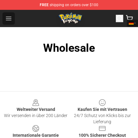
FREE
shipping on orders over $100
Pokemon Keycap Shop - The Best Store of Pokemon Ke
Open menu
Wholesale
Footer
Weltweiter Versand
Kaufen Sie mit Vertrauen
Wir versenden in über 200 Länder
24/7 Schutz von Klicks bis zur
Lieferung
Internationale Garantie
100% Sicherer Checkout