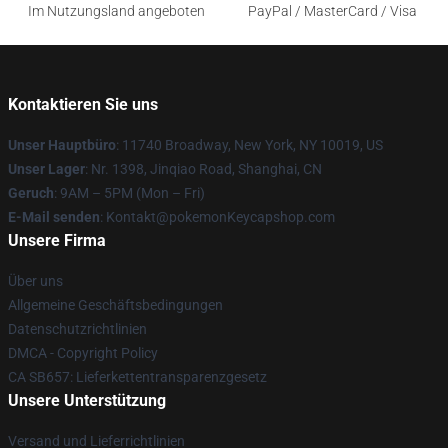
Im Nutzungsland angeboten
PayPal / MasterCard / Visa
Kontaktieren Sie uns
Unser Hauptbüro
: 11740 Broadway, New York, NY 10019, US
Unser Lager
: Nr. 1398, Jinqiao Road, Shanghai, CN
Geruch
: 9AM – 5PM (Mon – Fri)
E-Mail senden
: Kontakt@pokemonKeycapshop.com
Unsere Firma
Über uns
Allgemeine Geschäftsbedingungen
Datenschutzrichtlinien
DMCA - Copyright Policy
CA SB657: Lieferkettentransparenzgesetz
Unsere Unterstützung
Versand und Lieferrichtlinien