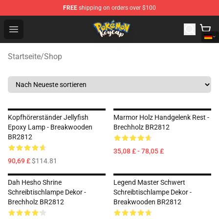
FREE
shipping on orders over $100
Pokemon Keycap Shop - The Best Store of Pokemon Ke
Open menu
Startseite
/
Shop
Kopfhörerständer Jellyfish
Marmor Holz Handgelenk Rest -
Epoxy Lamp - Breakwooden
Brechholz BR2812
BR2812
35,08 £ - 78,05 £
90,69 £
$114.81
Dah Hesho Shrine
Legend Master Schwert
Schreibtischlampe Dekor -
Schreibtischlampe Dekor -
Brechholz BR2812
Breakwooden BR2812