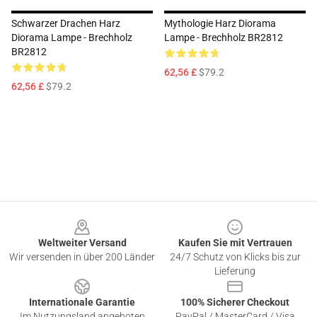
Schwarzer Drachen Harz
Mythologie Harz Diorama
Diorama Lampe - Brechholz
Lampe - Brechholz BR2812
BR2812
62,56 £
$79.2
62,56 £
$79.2
Footer
Weltweiter Versand
Kaufen Sie mit Vertrauen
Wir versenden in über 200 Länder
24/7 Schutz von Klicks bis zur
Lieferung
Internationale Garantie
100% Sicherer Checkout
Im Nutzungsland angeboten
PayPal / MasterCard / Visa