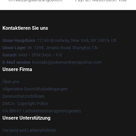
Kontaktieren Sie uns
Unser Hauptbüro
: 11740 Broadway, New York, NY 10019, US
Unser Lager
: Nr. 1398, Jinqiao Road, Shanghai, CN
Geruch
: 9AM – 5PM (Mon – Fri)
E-Mail senden
: Kontakt@pokemonKeycapshop.com
Unsere Firma
Über uns
Allgemeine Geschäftsbedingungen
Datenschutzrichtlinien
DMCA - Copyright Policy
CA SB657: Lieferkettentransparenzgesetz
Unsere Unterstützung
Versand und Lieferrichtlinien