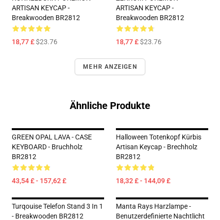
ARTISAN KEYCAP -
ARTISAN KEYCAP -
Breakwooden BR2812
Breakwooden BR2812
18,77 £
$23.76
18,77 £
$23.76
MEHR ANZEIGEN
Ähnliche Produkte
GREEN OPAL LAVA - CASE
Halloween Totenkopf Kürbis
KEYBOARD - Bruchholz
Artisan Keycap - Brechholz
BR2812
BR2812
43,54 £ - 157,62 £
18,32 £ - 144,09 £
Turqouise Telefon Stand 3 In 1
Manta Rays Harzlampe -
- Breakwooden BR2812
Benutzerdefinierte Nachtlicht