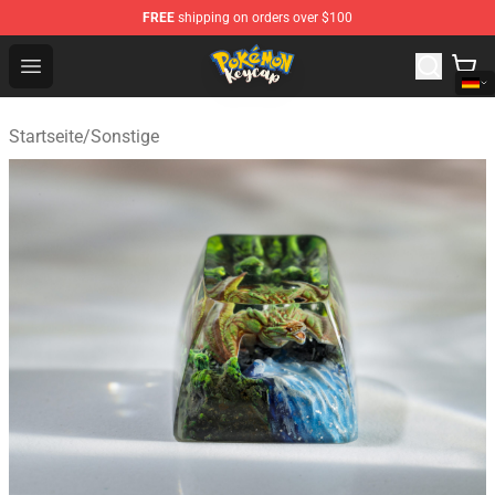
FREE
shipping on orders over $100
Pokemon Keycap Shop - The Best Store of Pokemon Ke
Open menu
Startseite
/
Sonstige