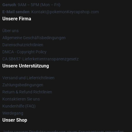
Geruch
: 9AM – 5PM (Mon – Fri)
E-Mail senden
: Kontakt@pokemonKeycapshop.com
Unsere Firma
Über uns
Allgemeine Geschäftsbedingungen
Datenschutzrichtlinien
DMCA - Copyright Policy
CA SB657: Lieferkettentransparenzgesetz
Unsere Unterstützung
Versand und Lieferrichtlinien
Zahlungsbedingungen
Return & Refund Richtlinien
Kontaktieren Sie uns
Kundenhilfe (FAQ)
Werdegang
Unser Shop
Jedes unserer Produkte wurde von einem Expertenteam entworfen.