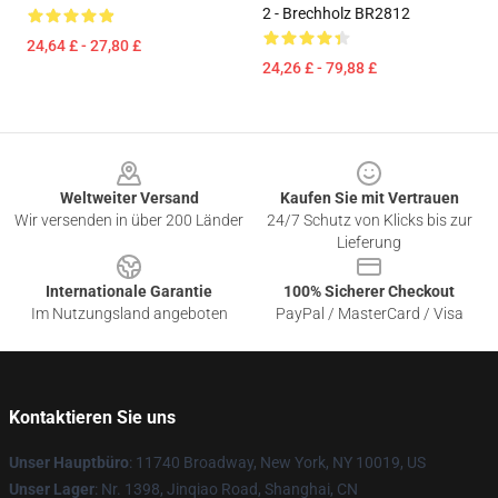
2 - Brechholz BR2812
24,64 £ - 27,80 £
24,26 £ - 79,88 £
Footer
Weltweiter Versand
Kaufen Sie mit Vertrauen
Wir versenden in über 200 Länder
24/7 Schutz von Klicks bis zur
Lieferung
Internationale Garantie
100% Sicherer Checkout
Im Nutzungsland angeboten
PayPal / MasterCard / Visa
Kontaktieren Sie uns
Unser Hauptbüro
: 11740 Broadway, New York, NY 10019, US
Unser Lager
: Nr. 1398, Jinqiao Road, Shanghai, CN