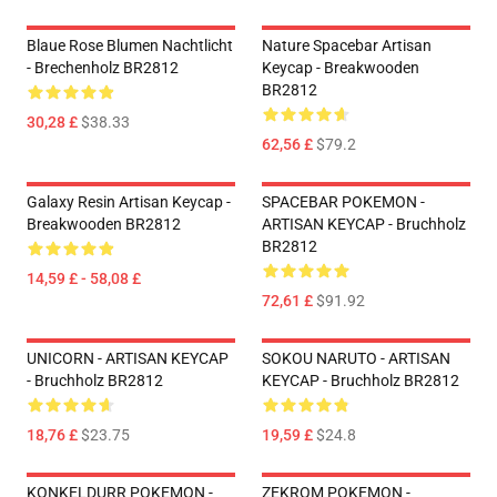
Blaue Rose Blumen Nachtlicht
Nature Spacebar Artisan
- Brechenholz BR2812
Keycap - Breakwooden
BR2812
30,28 £
$38.33
62,56 £
$79.2
Galaxy Resin Artisan Keycap -
SPACEBAR POKEMON -
Breakwooden BR2812
ARTISAN KEYCAP - Bruchholz
BR2812
14,59 £ - 58,08 £
72,61 £
$91.92
UNICORN - ARTISAN KEYCAP
SOKOU NARUTO - ARTISAN
- Bruchholz BR2812
KEYCAP - Bruchholz BR2812
18,76 £
$23.75
19,59 £
$24.8
KONKELDURR POKEMON -
ZEKROM POKEMON -