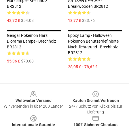
Harzlampe - Brechholz
ARTISAN KEYCAP -
BR2812
Breakwooden BR2812
42,72 £
$54.08
18,77 £
$23.76
Gengar Pokemon Harz
Epoxy Lamp - Halloween
Diorama Lampe - Brechholz
Pokemon Benutzerdefinierte
BR2812
Nachtlichtgrund - Brechholz
BR2812
55,36 £
$70.08
28,05 £ - 78,62 £
Footer
Weltweiter Versand
Kaufen Sie mit Vertrauen
Wir versenden in über 200 Länder
24/7 Schutz von Klicks bis zur
Lieferung
Internationale Garantie
100% Sicherer Checkout