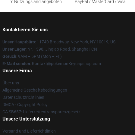
Im Nutzungsland angeboten
PayPal / MasterCard / Visa
Kontaktieren Sie uns
Unser Hauptbüro
: 11740 Broadway, New York, NY 10019, US
Unser Lager
: Nr. 1398, Jinqiao Road, Shanghai, CN
Geruch
: 9AM – 5PM (Mon – Fri)
E-Mail senden
: Kontakt@pokemonKeycapshop.com
Unsere Firma
Über uns
Allgemeine Geschäftsbedingungen
Datenschutzrichtlinien
DMCA - Copyright Policy
CA SB657: Lieferkettentransparenzgesetz
Unsere Unterstützung
Versand und Lieferrichtlinien