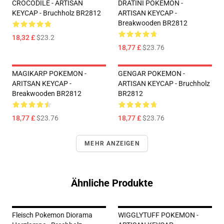
CROCODILE - ARTISAN
DRATINI POKEMON -
KEYCAP - Bruchholz BR2812
ARTISAN KEYCAP -
Breakwooden BR2812
18,32 £
$23.2
18,77 £
$23.76
MAGIKARP POKEMON -
GENGAR POKEMON -
ARITSAN KEYCAP -
ARTISAN KEYCAP - Bruchholz
Breakwooden BR2812
BR2812
18,77 £
$23.76
18,77 £
$23.76
MEHR ANZEIGEN
Ähnliche Produkte
Fleisch Pokemon Diorama
WIGGLYTUFF POKEMON -