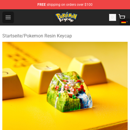
FREE
shipping on orders over $100
Pokemon Keycap Shop - The Best Store of Pokemon Ke
Open menu
Startseite
/
Pokemon Resin Keycap