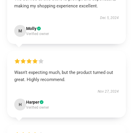
making my shopping experience excellent.
Dec 5, 2024
Molly
M
Verified owner
Wasn't expecting much, but the product turned out
great. Highly recommend.
Nov 27, 2024
Harper
H
Verified owner