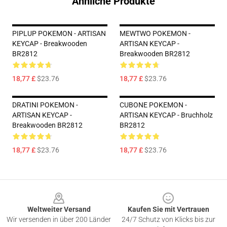
Ähnliche Produkte
PIPLUP POKEMON - ARTISAN
MEWTWO POKEMON -
KEYCAP - Breakwooden
ARTISAN KEYCAP -
BR2812
Breakwooden BR2812
18,77 £
$23.76
18,77 £
$23.76
DRATINI POKEMON -
CUBONE POKEMON -
ARTISAN KEYCAP -
ARTISAN KEYCAP - Bruchholz
Breakwooden BR2812
BR2812
18,77 £
$23.76
18,77 £
$23.76
Footer
Weltweiter Versand
Kaufen Sie mit Vertrauen
Wir versenden in über 200 Länder
24/7 Schutz von Klicks bis zur