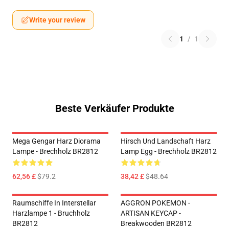
Write your review
1
/
1
Beste Verkäufer Produkte
Mega Gengar Harz Diorama
Hirsch Und Landschaft Harz
Lampe - Brechholz BR2812
Lamp Egg - Brechholz BR2812
62,56 £
$79.2
38,42 £
$48.64
Raumschiffe In Interstellar
AGGRON POKEMON -
Harzlampe 1 - Bruchholz
ARTISAN KEYCAP -
BR2812
Breakwooden BR2812