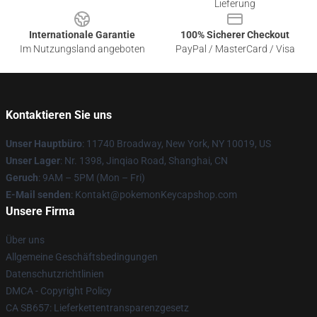
Lieferung
Internationale Garantie
100% Sicherer Checkout
Im Nutzungsland angeboten
PayPal / MasterCard / Visa
Kontaktieren Sie uns
Unser Hauptbüro
: 11740 Broadway, New York, NY 10019, US
Unser Lager
: Nr. 1398, Jinqiao Road, Shanghai, CN
Geruch
: 9AM – 5PM (Mon – Fri)
E-Mail senden
: Kontakt@pokemonKeycapshop.com
Unsere Firma
Über uns
Allgemeine Geschäftsbedingungen
Datenschutzrichtlinien
DMCA - Copyright Policy
CA SB657: Lieferkettentransparenzgesetz