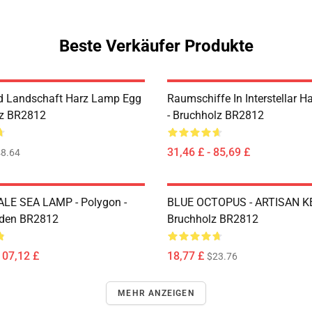
Beste Verkäufer Produkte
d Landschaft Harz Lamp Egg
Raumschiffe In Interstellar 
lz BR2812
- Bruchholz BR2812
31,46 £ - 85,69 £
8.64
LE SEA LAMP - Polygon -
BLUE OCTOPUS - ARTISAN K
den BR2812
Bruchholz BR2812
107,12 £
18,77 £
$23.76
MEHR ANZEIGEN