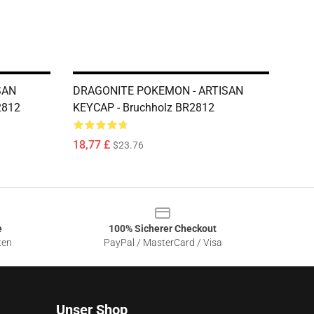
SAN
DRAGONITE POKEMON - ARTISAN
2812
KEYCAP - Bruchholz BR2812
18,77 £
$23.76
e
100% Sicherer Checkout
ten
PayPal / MasterCard / Visa
Unser Shop