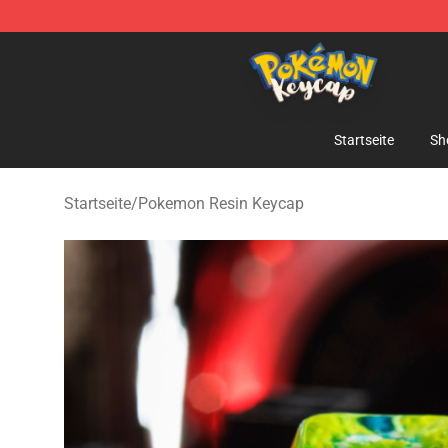
Pokemon Keycap Shop - The Best Store of Pokemon 
Startseite
Sh
Startseite
/
Pokemon Resin Keycap