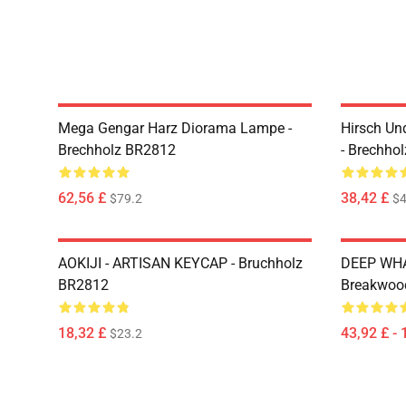
Mega Gengar Harz Diorama Lampe -
Hirsch Un
Brechholz BR2812
- Brechho
62,56 £
38,42 £
$79.2
$4
AOKIJI - ARTISAN KEYCAP - Bruchholz
DEEP WHA
BR2812
Breakwoo
18,32 £
43,92 £ - 
$23.2