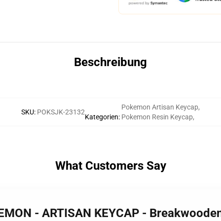
Beschreibung
Pokemon Artisan Keycap
,
SKU
:
POKSJK-23132
Kategorien
:
Pokemon Resin Keycap
,
What Customers Say
KEMON - ARTISAN KEYCAP - Breakwoode