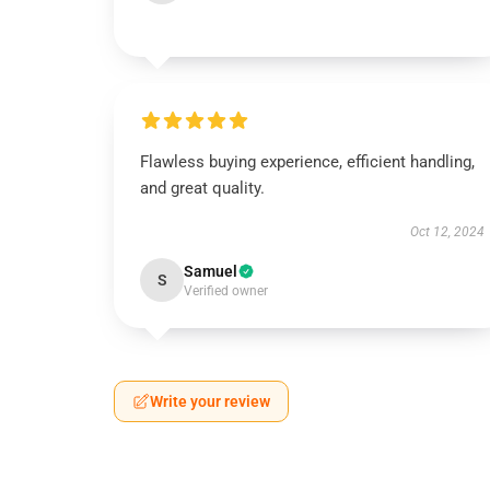
Flawless buying experience, efficient handling,
and great quality.
Oct 12, 2024
Samuel
S
Verified owner
Write your review