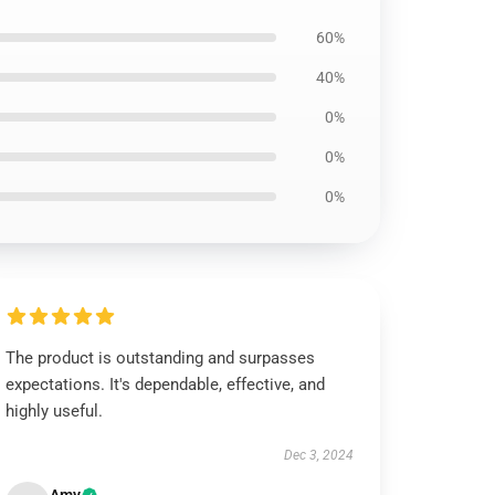
60%
40%
0%
0%
0%
The product is outstanding and surpasses
expectations. It's dependable, effective, and
highly useful.
Dec 3, 2024