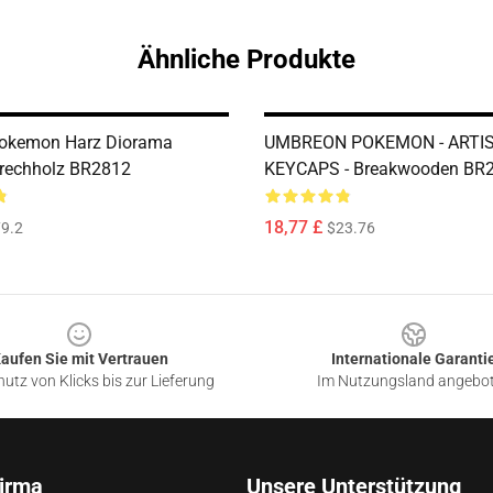
Ähnliche Produkte
Pokemon Harz Diorama
UMBREON POKEMON - ARTI
rechholz BR2812
KEYCAPS - Breakwooden BR
18,77 £
9.2
$23.76
aufen Sie mit Vertrauen
Internationale Garanti
utz von Klicks bis zur Lieferung
Im Nutzungsland angebo
irma
Unsere Unterstützung