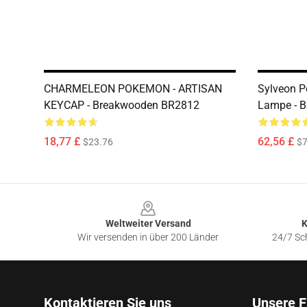
CHARMELEON POKEMON - ARTISAN
Sylveon 
KEYCAP - Breakwooden BR2812
Lampe - B
18,77 £
62,56 £
$23.76
$7
Footer
Weltweiter Versand
K
Wir versenden in über 200 Länder
24/7 Sch
Kontaktieren Sie uns
Unsere F