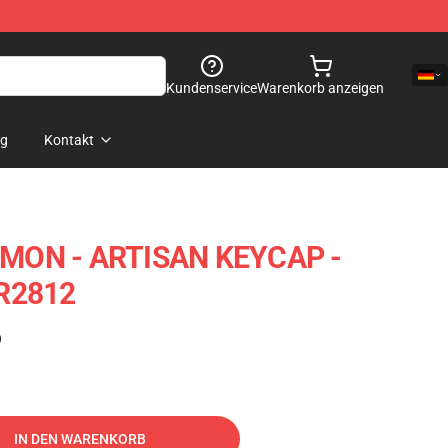
Kundenservice
Warenkorb anzeigen
og
Kontakt
MON - ARTISAN KEYCAP -
R2812
)
IN DEN WARENKORB