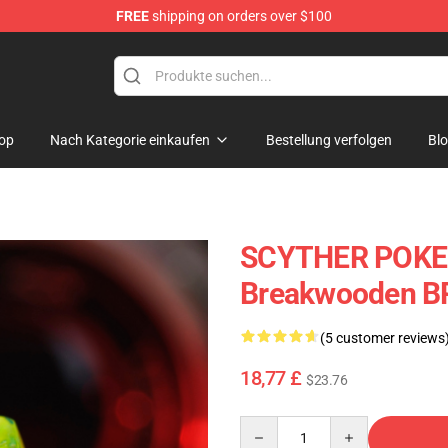
FREE
shipping on orders over $100
Keycaps
op
Nach Kategorie einkaufen
Bestellung verfolgen
Bl
SCYTHER POKE
Breakwooden B
(5 customer reviews
18,77 £
$23.76
Quantity