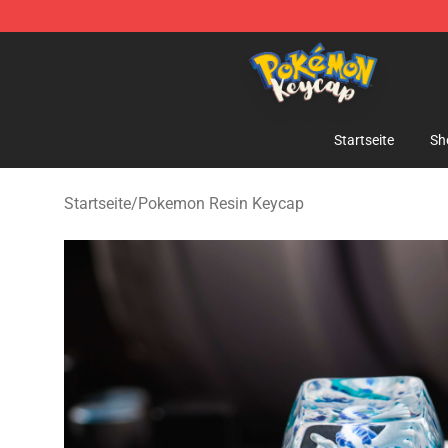
Pokemon Keycap Shop - The Best Store of Pokemon 
Startseite
Sh
Startseite
/
Pokemon Resin Keycap