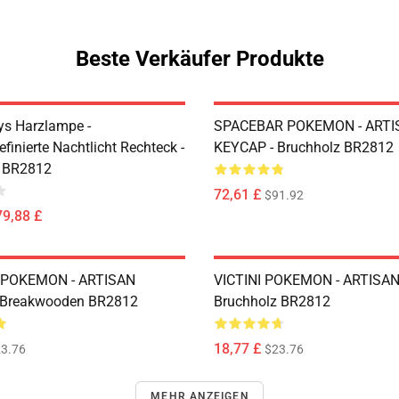
Beste Verkäufer Produkte
s Harzlampe -
SPACEBAR POKEMON - ARTI
finierte Nachtlicht Rechteck -
KEYCAP - Bruchholz BR2812
z BR2812
72,61 £
$91.92
79,88 £
POKEMON - ARTISAN
VICTINI POKEMON - ARTISAN
 Breakwooden BR2812
Bruchholz BR2812
18,77 £
3.76
$23.76
MEHR ANZEIGEN