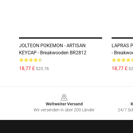
JOLTEON POKEMON - ARTISAN
LAPRAS P
KEYCAP - Breakwooden BR2812
- Breakw
18,77 £
18,77 £
$23.76
$2
Footer
Weltweiter Versand
K
Wir versenden in über 200 Länder
24/7 Sch