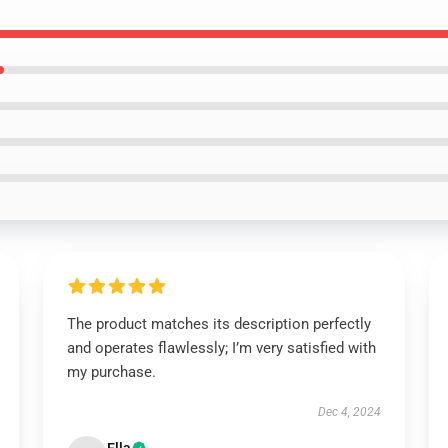
The product matches its description perfectly
and operates flawlessly; I’m very satisfied with
my purchase.
Dec 4, 2024