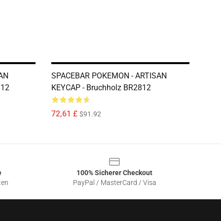
AN
SPACEBAR POKEMON - ARTISAN
812
KEYCAP - Bruchholz BR2812
72,61 £
$91.92
e
100% Sicherer Checkout
ten
PayPal / MasterCard / Visa