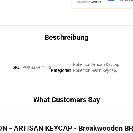
Beschreibung
Pokemon Artisan Keycap
,
SKU
:
POKSJK-64186
Kategorien
:
Pokemon Resin Keycap
,
What Customers Say
MON - ARTISAN KEYCAP - Breakwooden B