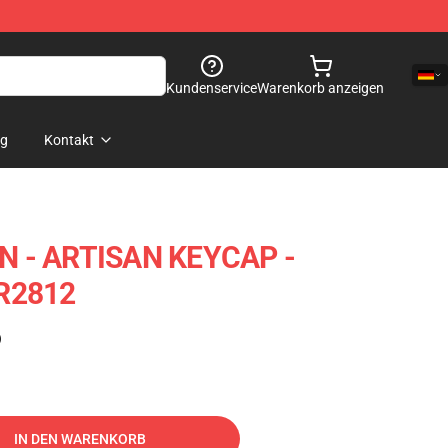
Kundenservice
Warenkorb anzeigen
og
Kontakt
 - ARTISAN KEYCAP -
R2812
)
IN DEN WARENKORB