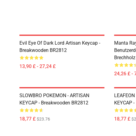
Evil Eye Of Dark Lord Artisan Keycap -
Manta Ray
Breakwooden BR2812
Benutzerde
Brechhol
13,90 £ - 27,24 £
24,26 £ - 
SLOWBRO POKEMON - ARTISAN
LEAFEON 
KEYCAP - Breakwooden BR2812
KEYCAP -
18,77 £
18,77 £
$23.76
$2