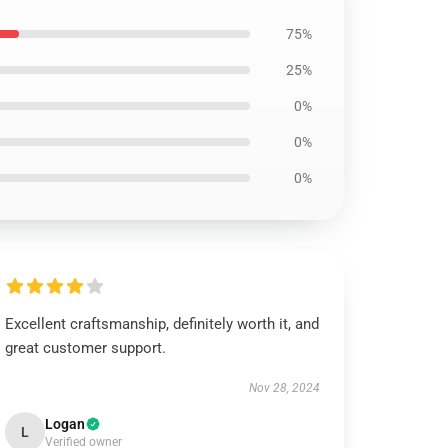
75%
25%
0%
0%
0%
Excellent craftsmanship, definitely worth it, and
great customer support.
Nov 28, 2024
Logan
L
Verified owner