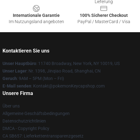
Lieferung
Internationale Garantie
100% Sicherer Checkout
Im Nutzungsland angeboten
PayPal / MasterCard / Visa
Kontaktieren Sie uns
Unser Hauptbüro
: 11740 Broadway, New York, NY 10019, US
Unser Lager
: Nr. 1398, Jinqiao Road, Shanghai, CN
Geruch
: 9AM – 5PM (Mon – Fri)
E-Mail senden
: Kontakt@pokemonKeycapshop.com
Unsere Firma
Über uns
Allgemeine Geschäftsbedingungen
Datenschutzrichtlinien
DMCA - Copyright Policy
CA SB657: Lieferkettentransparenzgesetz