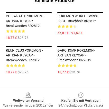
Ähnliche Produkte
POLIWRATH POKEMON -
POKEMON WORLD - WRIST
ARTISAN KEYCAP -
REST - Bruchholz BR2812
Breakwooden BR2812
56,81 £ - 91,57 £
18,77 £
$23.76
REUNICLUS POKEMON -
GARCHOMP POKEMON -
ARTISAN KEYCAP -
ARTISAN KEYCAP -
Breakwooden BR2812
Breakwooden BR2812
18,77 £
$23.76
18,77 £
$23.76
Footer
Weltweiter Versand
Kaufen Sie mit Vertrauen
Wir versenden in über 200 Länder
24/7 Schutz von Klicks bis zur