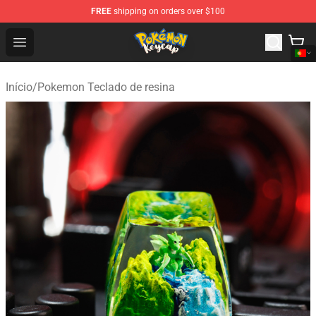
FREE
shipping on orders over $100
Pokemon Keycap Shop - The Best Store of Pokemon Ke
Open menu
Início
/
Pokemon Teclado de resina