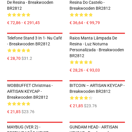
De Resina - Breakwooden
Resina Do Castelo -
BR2812
Breakwooden BR2812
€ 72,86 - € 291,45
€ 36,64 - € 99,79
Telefone Stand 3 In 1- Nu Café
Raios Manta Lâmpada De
- Breakwooden BR2812
Resina - Luz Noturna
Personalizada - Breakwooden
BR2812
€ 28,70
$31.2
€ 28,26 - € 93,03
WOBBUFFET Christmas -
BITCOIN – ARTISAN KEYCAP -
ARTISAN KEYCAP -
Breakwooden BR2812
Breakwooden BR2812
€ 21,85
$23.76
€ 21,85
$23.76
MAYBUG (VER 2) -
GUNDAM HEAD - ARTISAN