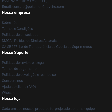
Hour
: 9AM – 5PM (Mon – Fri)
Email
: contato@pokemonChaveiro.com
Nossa empresa
Sobre nós
Termos e Condições
Políticas de privacidade
DMCA - Política de Direitos Autorais
CA SB657: Lei de Transparência de Cadeia de Suprimentos
Nosso Suporte
Políticas de envio e entrega
Termos de pagamento
Políticas de devolução e reembolso
Contacte-nos
Ajuda ao cliente (FAQ)
Whosale
Nossa loja
Cada um dos nossos produtos foi projetado por uma equipe