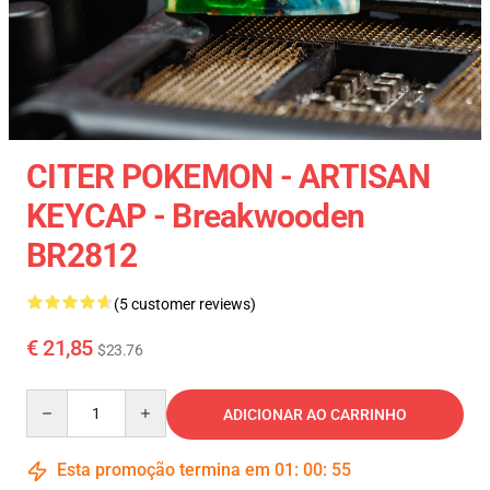
CITER POKEMON - ARTISAN
KEYCAP - Breakwooden
BR2812
(5 customer reviews)
€ 21,85
$23.76
Quantity
ADICIONAR AO CARRINHO
Esta promoção termina em
01
:
00
:
54