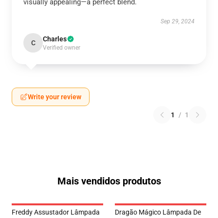
visually appealing—a perfect blend.
Sep 29, 2024
Charles
C
Verified owner
Write your review
1
/
1
Mais vendidos produtos
Freddy Assustador Lâmpada
Dragão Mágico Lâmpada De