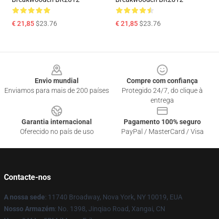
€ 21,85
$23.76
€ 21,85
$23.76
Footer
Envio mundial
Compre com confiança
Enviamos para mais de 200 países
Protegido 24/7, do clique à
entrega
Garantia internacional
Pagamento 100% seguro
Oferecido no país de uso
PayPal / MasterCard / Visa
Contacte-nos
A nossa sede
: 11740 Broadway, Nova York, NY 10019, EUA
Nosso Armazém
: No. 1398, Jinqiao Road, Xangai, CN