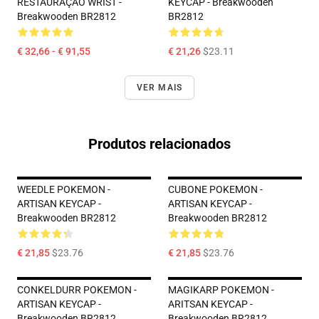
RESTAURAÇÃO WRIST -
KEYCAP - Breakwooden
Breakwooden BR2812
BR2812
€ 32,66 - € 91,55
€ 21,26
$23.11
VER MAIS
Produtos relacionados
WEEDLE POKEMON -
CUBONE POKEMON -
ARTISAN KEYCAP -
ARTISAN KEYCAP -
Breakwooden BR2812
Breakwooden BR2812
€ 21,85
$23.76
€ 21,85
$23.76
CONKELDURR POKEMON -
MAGIKARP POKEMON -
ARTISAN KEYCAP -
ARITSAN KEYCAP -
Breakwooden BR2812
Breakwooden BR2812