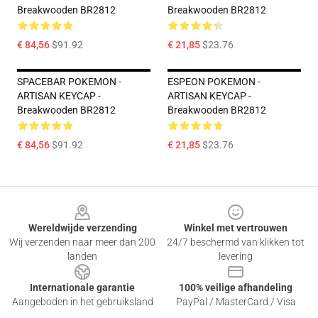
Breakwooden BR2812
Breakwooden BR2812
€ 84,56
$91.92
€ 21,85
$23.76
SPACEBAR POKEMON -
ESPEON POKEMON -
ARTISAN KEYCAP -
ARTISAN KEYCAP -
Breakwooden BR2812
Breakwooden BR2812
€ 84,56
$91.92
€ 21,85
$23.76
Footer
Wereldwijde verzending
Winkel met vertrouwen
Wij verzenden naar meer dan 200
24/7 beschermd van klikken tot
landen
levering
Internationale garantie
100% veilige afhandeling
Aangeboden in het gebruiksland
PayPal / MasterCard / Visa