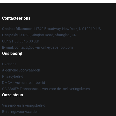
Contacteer ons
Ons hoofdkantoor
: 11740 Broadway, New York, NY 10019, US
Ons pakhuis
1398, Jinqiao Road, Shanghai, CN
Uur
: 21.00 uur 5.00 uur
E-mail
: contact@pokemonkeycapshop.com
Ons bedrijf
Over ons
Algemene voorwaarden
Privacybeleid
DMCA - Auteursrechtbeleid
CA SB657: Transparantiewet voor de toeleveringsketen
Onze steun
Verzend- en leveringsbeleid
Betalingsvoorwaarden