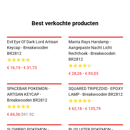
Best verkochte producten
Evil Eye Of Dark Lord Artisan
Manta Rays Harslamp -
Keycap - Breakwooden
Aangepaste Nacht Licht
BR2812
Rechthoek - Breakwooden
BR2812
€ 16,19 - € 31,73
€ 28,26 - € 93,03
SPACEBAR POKEMON -
SQUARED TRIPEZOID - EPOXY
ARTISAN KEYCAP -
LAMP - Breakwooden BR2812
Breakwooden BR2812
€ 62,18 - € 135,79
€ 84,56
$91.92
SLOWBRO POKEMON -
BIJSLUITER POKEMON -