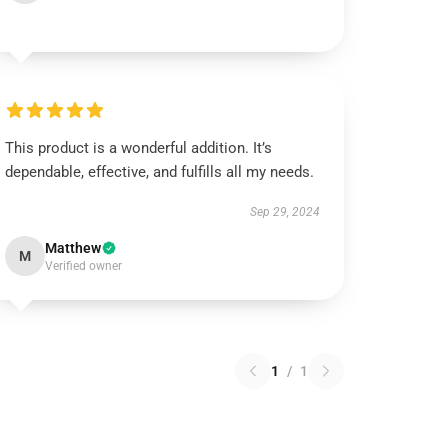
This product is a wonderful addition. It’s
dependable, effective, and fulfills all my needs.
Sep 29, 2024
Matthew
M
Verified owner
1
/
1