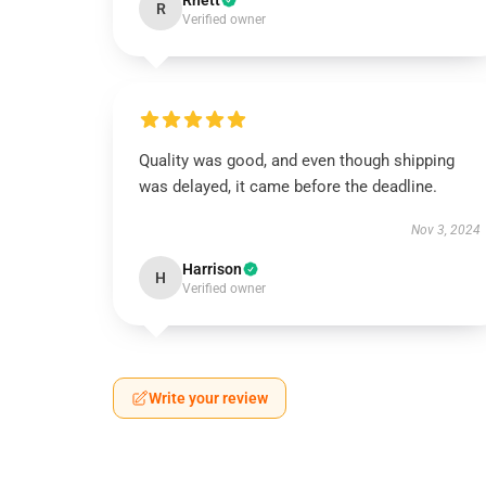
Rhett
R
Verified owner
Quality was good, and even though shipping
was delayed, it came before the deadline.
Nov 3, 2024
Harrison
H
Verified owner
Write your review