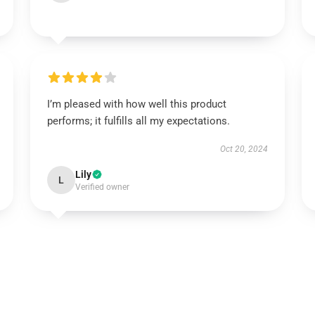
I’m pleased with how well this product
performs; it fulfills all my expectations.
Oct 20, 2024
Lily
L
Verified owner