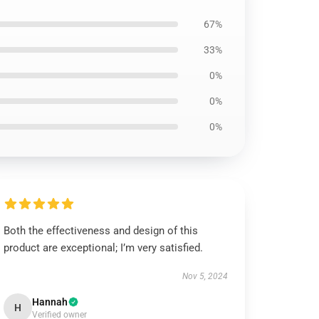
67%
33%
0%
0%
0%
Both the effectiveness and design of this
product are exceptional; I’m very satisfied.
Nov 5, 2024
Hannah
H
Verified owner