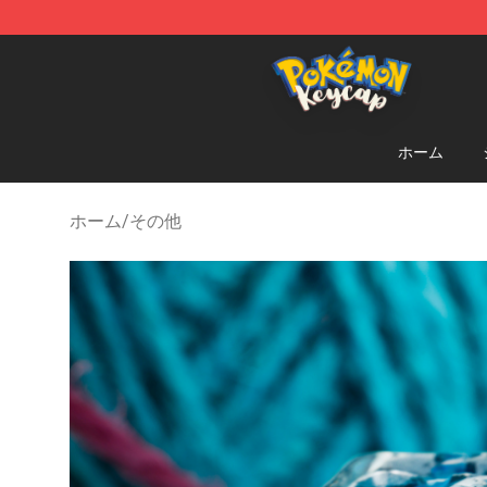
Pokemon Keycap Shop - The Best Store of Pokemon 
ホーム
ホーム
/
その他