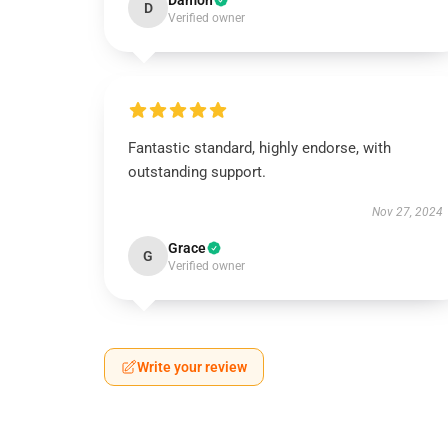
Damon
D
Verified owner
Fantastic standard, highly endorse, with
outstanding support.
Nov 27, 2024
Grace
G
Verified owner
Write your review