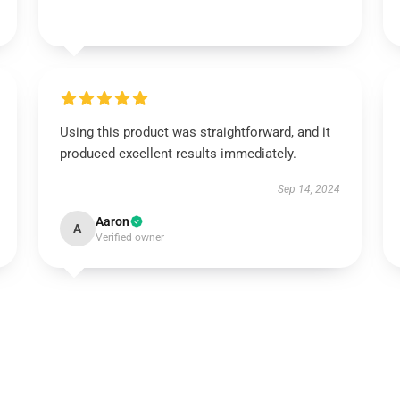
Using this product was straightforward, and it
produced excellent results immediately.
Sep 14, 2024
Aaron
A
Verified owner