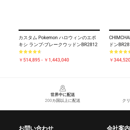
カスタム Pokemon ハロウィンのエポ
CHIMCH
キシ ランプ-ブレークウッドンBR2812
ドンBR28
￥514,895 - ￥1,443,040
￥344,52
Footer
世界中に配送
200カ国以上に配送
クリ
お問い合わせ
会社案内