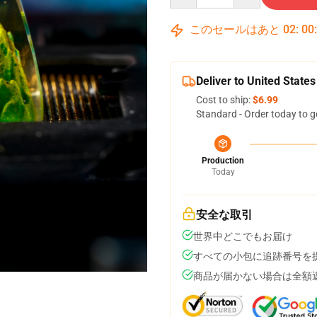
このセールはあと
02
:
00
Deliver to United States
Cost to ship:
$6.99
Standard - Order today to g
Production
Today
安全な取引
世界中どこでもお届け
すべての小包に追跡番号を
商品が届かない場合は全額