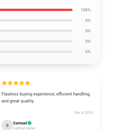
100%
0%
0%
0%
0%
Flawless buying experience, efficient handling,
and great quality.
Dec 4, 2024
Samuel
S
Verified owner