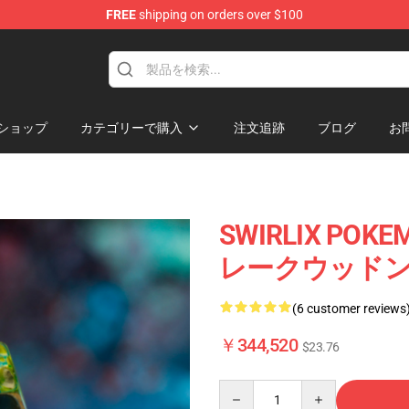
FREE
shipping on orders over $100
Keycaps
ショップ
カテゴリーで購入
注文追跡
ブログ
お
SWIRLIX POKEM
レークウッドンB
(6 customer reviews
￥344,520
$23.76
Quantity