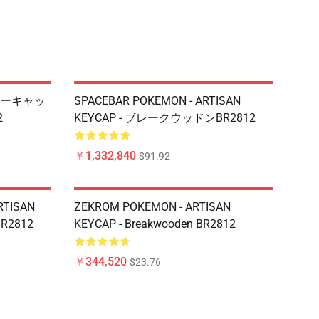
ーキャッ
SPACEBAR POKEMON - ARTISAN
2
KEYCAP - ブレークウッドンBR2812
￥1,332,840
$91.92
RTISAN
ZEKROM POKEMON - ARTISAN
R2812
KEYCAP - Breakwooden BR2812
￥344,520
$23.76