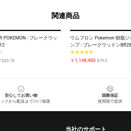
関連商品
AR POKEMON - ブレークウッ
ウムブロン Pokemon 樹脂
12
ンプ - ブレークウッドンBR28
0
￥1,148,400
$23.76
$79.2
安心してお買い物
国際保証
ックから配送まで24/7保護
使用国で提供
当社のサポート