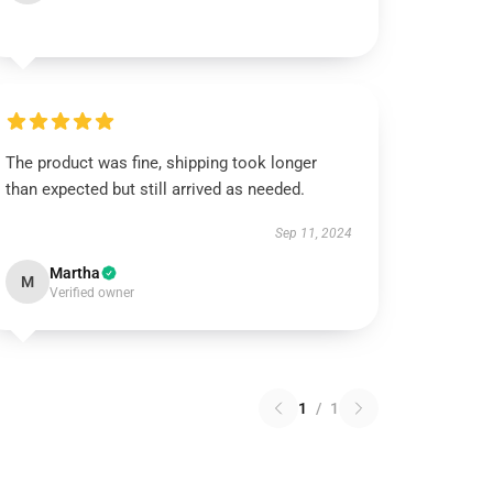
The product was fine, shipping took longer
than expected but still arrived as needed.
Sep 11, 2024
Martha
M
Verified owner
1
/
1