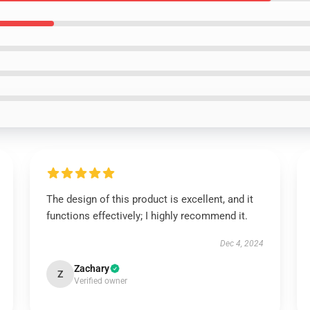
The design of this product is excellent, and it
functions effectively; I highly recommend it.
Dec 4, 2024
Zachary
Z
Verified owner