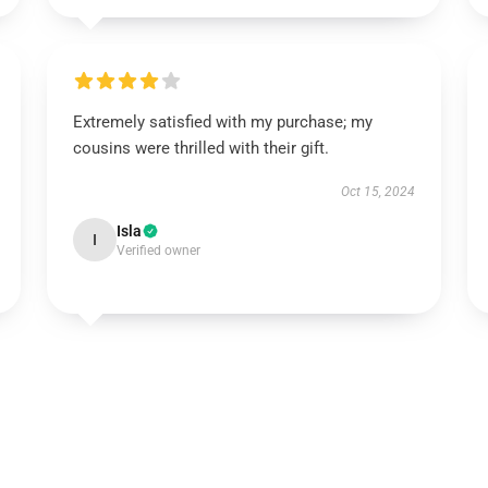
Extremely satisfied with my purchase; my
cousins were thrilled with their gift.
Oct 15, 2024
Isla
I
Verified owner