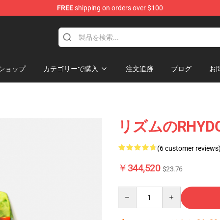
FREE
shipping on orders over $100
Keycaps
ショップ
カテゴリーで購入
注文追跡
ブログ
お
リズムのRHYDO
(6 customer reviews
￥344,520
$23.76
Quantity