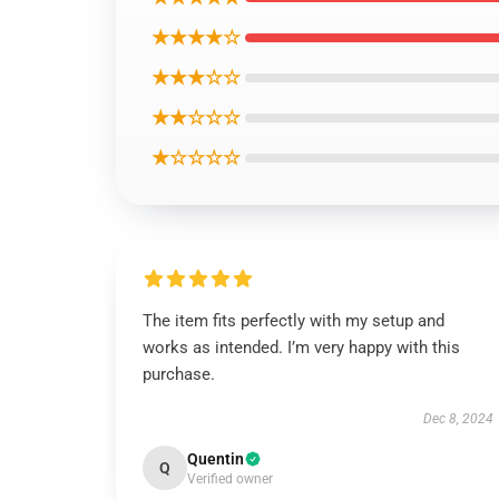
★★★★☆
★★★☆☆
★★☆☆☆
★☆☆☆☆
The item fits perfectly with my setup and
works as intended. I’m very happy with this
purchase.
Dec 8, 2024
Quentin
Q
Verified owner