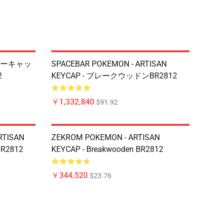
ーキャッ
SPACEBAR POKEMON - ARTISAN
2
KEYCAP - ブレークウッドンBR2812
￥1,332,840
$91.92
RTISAN
ZEKROM POKEMON - ARTISAN
R2812
KEYCAP - Breakwooden BR2812
￥344,520
$23.76