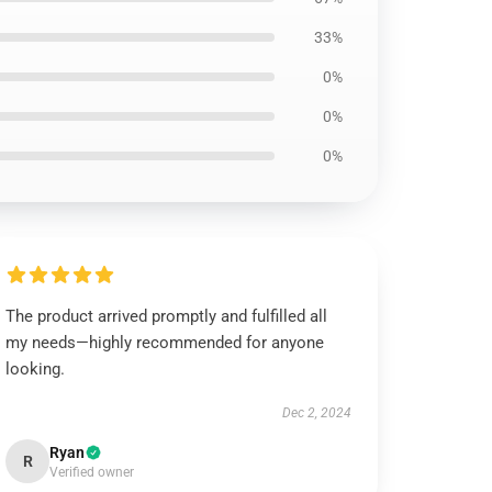
33%
0%
0%
0%
The product arrived promptly and fulfilled all
my needs—highly recommended for anyone
looking.
Dec 2, 2024
Ryan
R
Verified owner