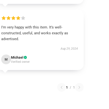
I’m very happy with this item. It’s well-
constructed, useful, and works exactly as
advertised.
Aug 29, 2024
Michael
M
Verified owner
1
/
1