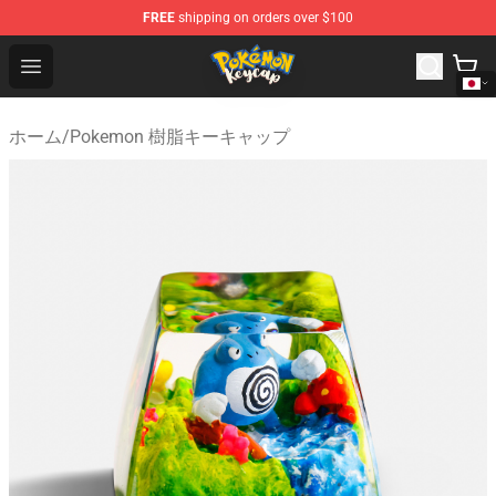
FREE
shipping on orders over $100
Pokemon Keycap Shop - The Best Store of Pokemon Ke
Open menu
ホーム
/
Pokemon 樹脂キーキャップ