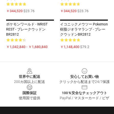
￥344,520
$23.76
￥344,520
$23.76
ポケモンワールド - WRIST
イコニックメウツー Pokemon
REST - ブレークウッドン
樹脂ジオラマランプ - ブレー
BR2812
クウッドンBR2812
￥1,042,840 - ￥1,680,840
￥1,148,400
$79.2
Footer
世界中に配送
安心してお買い物
200カ国以上に配送
クリックから配送まで24/7保護
国際保証
100％安全なチェックアウト
使用国で提供
PayPal / マスターカード / ビザ