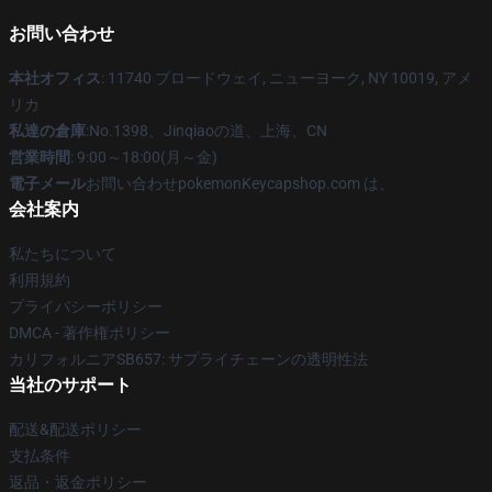
お問い合わせ
本社オフィス
: 11740 ブロードウェイ, ニューヨーク, NY 10019, アメ
リカ
私達の倉庫
:No.1398、Jinqiaoの道、上海、CN
営業時間
: 9:00～18:00(月～金)
電子メール
お問い合わせpokemonKeycapshop.com は、
会社案内
私たちについて
利用規約
プライバシーポリシー
DMCA - 著作権ポリシー
カリフォルニアSB657: サプライチェーンの透明性法
当社のサポート
配送&配送ポリシー
支払条件
返品・返金ポリシー