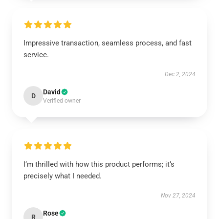
Impressive transaction, seamless process, and fast
service.
Dec 2, 2024
David
D
Verified owner
I’m thrilled with how this product performs; it’s
precisely what I needed.
Nov 27, 2024
Rose
R