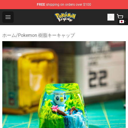
FREE
shipping on orders over $100
Pokemon Keycap Shop - The Best Store of Pokemon Ke
Open menu
ホーム
/
Pokemon 樹脂キーキャップ