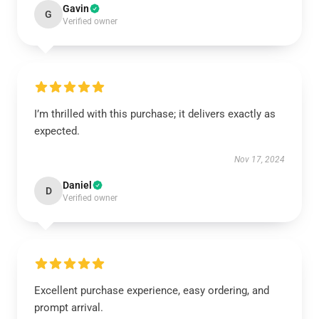
Gavin
G
Verified owner
I’m thrilled with this purchase; it delivers exactly as
expected.
Nov 17, 2024
Daniel
D
Verified owner
Excellent purchase experience, easy ordering, and
prompt arrival.