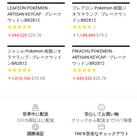
LEAFEON POKEMON -
フレアロン Pokemon 樹脂ジ
ARTISAN KEYCAP - ブレーク
オラマランプ - ブレークウッ
ウッドンBR2812
ドンBR2812
￥344,520
$23.76
￥1,148,400
$79.2
ジャンル Pokemon 樹脂ジオ
PIKACHU POKEMON -
ラマランプ - ブレークウッド
ARTISAN KEYCAP - ブレーク
ンBR2812
ウッドンBR2812
￥1,016,160
$70.08
￥344,520
$23.76
Footer
世界中に配送
安心してお買い物
200カ国以上に配送
クリックから配送まで24/7保護
国際保証
100％安全なチェックアウト