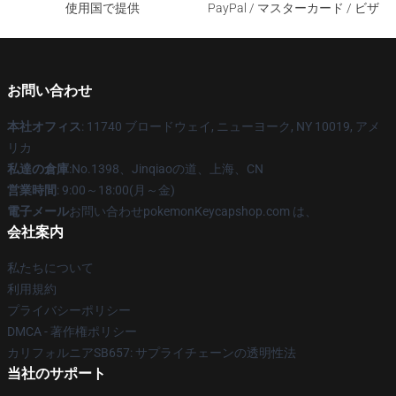
使用国で提供
PayPal / マスターカード / ビザ
お問い合わせ
本社オフィス
: 11740 ブロードウェイ, ニューヨーク, NY 10019, アメ
リカ
私達の倉庫
:No.1398、Jinqiaoの道、上海、CN
営業時間
: 9:00～18:00(月～金)
電子メール
お問い合わせpokemonKeycapshop.com は、
会社案内
私たちについて
利用規約
プライバシーポリシー
DMCA - 著作権ポリシー
カリフォルニアSB657: サプライチェーンの透明性法
当社のサポート