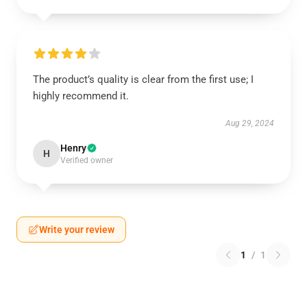
The product’s quality is clear from the first use; I
highly recommend it.
Aug 29, 2024
Henry
H
Verified owner
Write your review
1
/
1