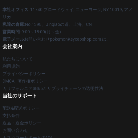
本社オフィス
: 11740 ブロードウェイ, ニューヨーク, NY 10019, アメ
リカ
私達の倉庫
:No.1398、Jinqiaoの道、上海、CN
営業時間
: 9:00～18:00(月～金)
電子メール
お問い合わせpokemonKeycapshop.com は、
会社案内
私たちについて
利用規約
プライバシーポリシー
DMCA - 著作権ポリシー
カリフォルニアSB657: サプライチェーンの透明性法
当社のサポート
配送&配送ポリシー
支払条件
返品・返金ポリシー
お問い合わせ
カスタマーサポート(FAQ)