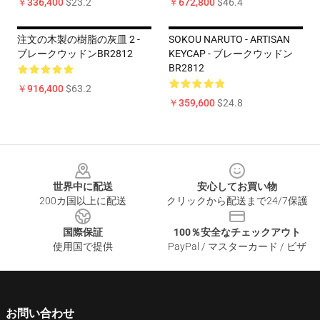
￥336,400
$23.2
￥672,800
$46.4
注文の木製の樹脂の灰皿 2 -
SOKOU NARUTO - ARTISAN
ブレークウッドンBR2812
KEYCAP - ブレークウッドン
BR2812
￥916,400
$63.2
￥359,600
$24.8
Footer
世界中に配送
安心してお買い物
200カ国以上に配送
クリックから配送まで24/7保護
国際保証
100％安全なチェックアウト
使用国で提供
PayPal / マスターカード / ビザ
お問い合わせ