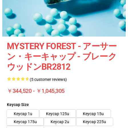
MYSTERY FOREST - アーサー
ン・キーキャップ - ブレーク
ウッドンBR2812
(5 customer reviews)
￥344,520 - ￥1,045,305
Keycap Size
Keycap 1u
Keycap 125u
Keycap 15u
Keycap 175u
Keycap 2u
Keycap 225u