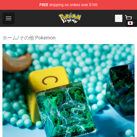
FREE
shipping on orders over $100
Pokemon Keycap Shop - The Best Store of Pokemon Ke
Open menu
ホーム
/
その他 Pokemon